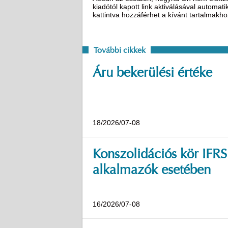
kiadótól kapott link aktiválásával automat
kattintva hozzáférhet a kívánt tartalmakh
További cikkek
Áru bekerülési értéke
18/2026/07-08
Konszolidációs kör IFRS
alkalmazók esetében
16/2026/07-08