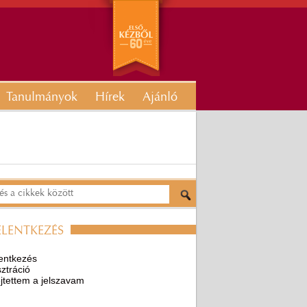
Tanulmányok
Hírek
Ajánló
ELENTKEZÉS
entkezés
ztráció
ejtettem a jelszavam