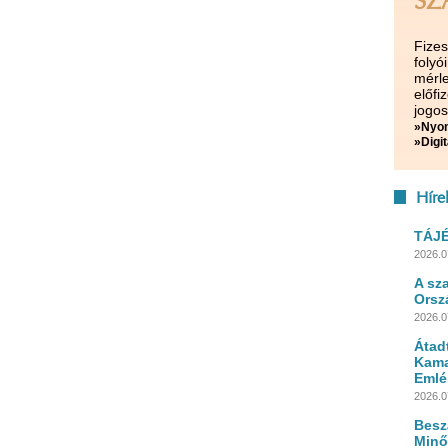
SZ
Fize
folyó
mérle
előf
jogos
»Nyom
»Digit
Híre
TÁJ
2026.0
A sz
Orsz
2026.0
Átad
Kama
Emlé
2026.0
Besz
Minő