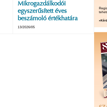
Mikrogazdálkodói
Regis
egyszerűsített éves
tehet
beszámoló értékhatára
»Kérd
13/2026/05