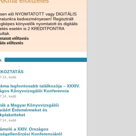
AKma előfizetés
ssen elő NYOMTATOTT vagy DIGITÁLIS
iratunkra kedvezményesen! Regisztrált
gképes könyvelők nyomtatott és digitális
izetés esetén is 2 KREDITPONTRA
ultak.
tatott előfizetés
ális előfizetés
k
ÉKOZTATÁS
7.14., kedd
akma legfontosabb találkozója – XXXIV.
ágos Könyvvizsgálói Konferencia
7.14., kedd
ták a Magyar Könyvvizsgálói
ráért Érdemérmeket és
kplaketteket
7.14., kedd
ámoló a XXIV. Országos
ségellenőrzési Konferenciáról