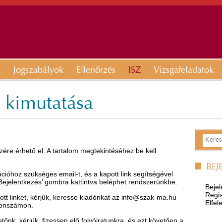
t
Jogszabályok
Ellenőrzés
ISZ
Vizsgafeladatok
s kimutatása
ére érhető el. A tartalom megtekintéséhez be kell
BEJ
óhoz szükséges email-t, és a kapott link segítségével
’Bejelentkezés’ gombra kattintva beléphet rendszerünkbe.
Bejel
Regis
t linket, kérjük, keresse kiadónkat az
info@szak-ma.hu
Elfel
efonszámon.
nk, kérjük, fizessen elő folyóiratunkra, és ezt követően a