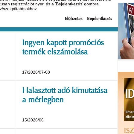
ikusan regisztrációt nyer, és a ’Bejelentkezés’ gombra
oz/szolgáltatásokhoz.
Előfizetek
Bejelentkezés
Ingyen kapott promóciós
termék elszámolása
17/2026/07-08
Halasztott adó kimutatása
a mérlegben
15/2026/06
ISZ