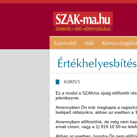
Számvitel
Adó
Könyvvizsgála
Értékhelyesbíté
6/2025/3
Ez a modul a SZAKma újság előfizetői rész
jelentkeznie.
Amennyiben Ön már megkapta a regisztráci
belépett oldalunkra, abban az esetben a 
Amennyiben előfizetőnk, de még nem kapot
email címen, vagy a 1) 919 10 50-es tel
Abban az esetben, hogyha Ön nem előfizető