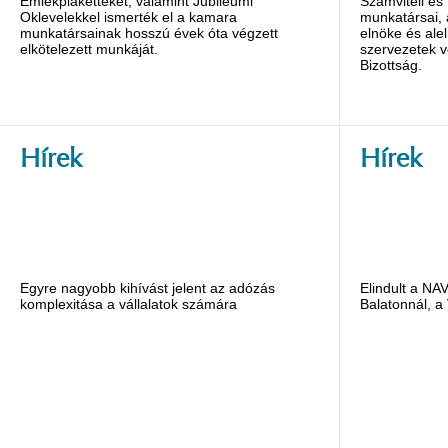
Emlékplaketteket, valamint Jubileumi
Számviteli és
Oklevelekkel ismerték el a kamara
munkatársai,
munkatársainak hosszú évek óta végzett
elnöke és alel
elkötelezett munkáját.
szervezetek v
Bizottság.
Hírek
Hírek
Egyre nagyobb kihívást jelent az adózás
Elindult a NA
komplexitása a vállalatok számára
Balatonnál, a 