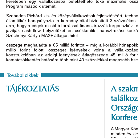
keretében egy vállalkozásba befektethető tőke maximális össz
Program második ütemét.
Szabados Richárd kis- és középvállalkozások fejlesztéséért, technol
államtitkár hangsúlyozta: a kormány által biztosított 3 százaléko
arra, hogy a cégek olcsóbb forrással finanszírozzák forgóeszköz-
javítják cash-flow helyzetüket és csökkentik finanszírozási kocká
Széchenyi Kártya MAX+ átlagos hitel-
összege meghaladta a 65 millió forintot – míg a korábbi hónapok
millió forint fölötti összeget igényeltek volna a vállalko
konstrukcióban az eddigi igénylések átlagösszege 45 millió forin
kamatcsökkentés hatására több mint 40 százalékkal magasabb hitel
További cikkek
TÁJÉKOZTATÁS
A szakm
találko
Országo
Konfere
A Magyar Kön
minden év ki