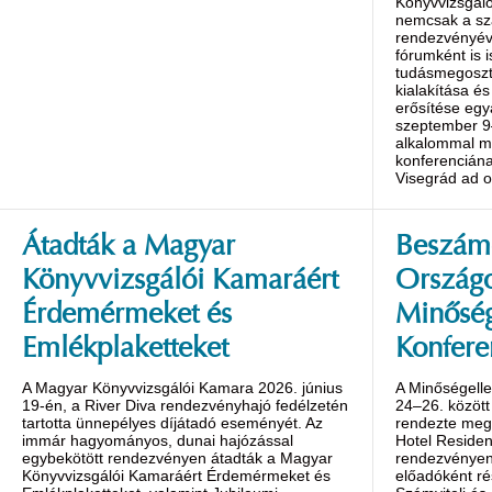
Könyvvizsgáló
nemcsak a s
rendezvényév
fórumként is 
tudásmegoszt
kialakítása é
erősítése egy
szeptember 9
alkalommal m
konferenciána
Visegrád ad o
Átadták a Magyar
Beszámo
Könyvvizsgálói Kamaráért
Ország
Érdemérmeket és
Minőség
Emlékplaketteket
Konfere
A Magyar Könyvvizsgálói Kamara 2026. június
A Minőségelle
19-én, a River Diva rendezvényhajó fedélzetén
24–26. között
tartotta ünnepélyes díjátadó eseményét. Az
rendezte meg 
immár hagyományos, dunai hajózással
Hotel Reside
egybekötött rendezvényen átadták a Magyar
rendezvényen 
Könyvvizsgálói Kamaráért Érdemérmeket és
előadóként ré