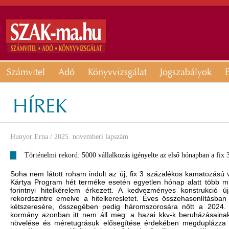
Számvitel
Adó
Könyvvizsgálat
Jogszabályok
E
HÍREK
Hunyor Erna
/ 2025. novemberi lapszám
Történelmi rekord: 5000 vállalkozás igényelte az első hónapban a fix 3
Soha nem látott roham indult az új, fix 3 százalékos kamatozású vá
Kártya Program hét terméke esetén egyetlen hónap alatt több mi
forintnyi hitelkérelem érkezett. A kedvezményes konstrukció újra
rekordszintre emelve a hitelkeresletet. Éves összehasonlításba
kétszeresére, összegében pedig háromszorosára nőtt a 2024. o
kormány azonban itt nem áll meg: a hazai kkv-k beruházásaina
növelése és méretugrásuk elősegítése érdekében megduplázz