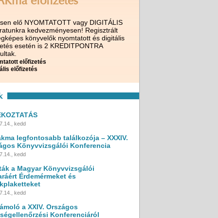
AKma előfizetés
ssen elő NYOMTATOTT vagy DIGITÁLIS
iratunkra kedvezményesen! Regisztrált
gképes könyvelők nyomtatott és digitális
izetés esetén is 2 KREDITPONTRA
ultak.
tatott előfizetés
ális előfizetés
k
ÉKOZTATÁS
7.14., kedd
akma legfontosabb találkozója – XXXIV.
ágos Könyvvizsgálói Konferencia
7.14., kedd
ták a Magyar Könyvvizsgálói
ráért Érdemérmeket és
kplaketteket
7.14., kedd
ámoló a XXIV. Országos
ségellenőrzési Konferenciáról