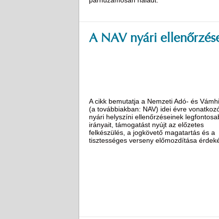
A NAV nyári ellenőrzés
A cikk bemutatja a Nemzeti Adó- és Vámhi
(a továbbiakban: NAV) idei évre vonatkoz
nyári helyszíni ellenőrzéseinek legfontos
irányait, támogatást nyújt az előzetes
felkészülés, a jogkövető magatartás és a
tisztességes verseny előmozdítása érdek