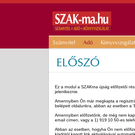
Számvitel
Adó
Könyvvizsgála
ELŐSZÓ
Ez a modul a SZAKma újság előfizetői rész
jelentkeznie.
Amennyiben Ön már megkapta a regisztráci
belépett oldalunkra, abban az esetben a 
Amennyiben előfizetőnk, de még nem kapot
email címen, vagy a 1) 919 10 50-es tel
Abban az esetben, hogyha Ön nem előfizető
kiadótól kapott link aktiválásával automat