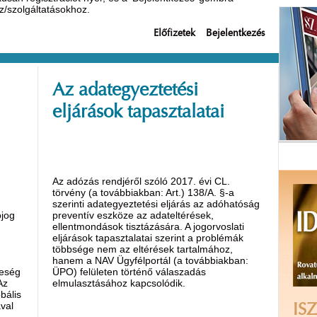
oz/szolgáltatásokhoz.
Előfizetek
Bejelentkezés
Az adategyeztetési
eljárások tapasztalatai
Az adózás rendjéről szóló 2017. évi CL.
törvény (a továbbiakban: Art.) 138/A. §-a
szerinti adategyeztetési eljárás az adóhatóság
ójog
preventív eszköze az adateltérések,
ellentmondások tisztázására. A jogorvoslati
eljárások tapasztalatai szerint a problémák
többsége nem az eltérések tartalmához,
hanem a NAV Ügyfélportál (a továbbiakban:
reség
ÜPO) felületen történő válaszadás
Az
elmulasztásához kapcsolódik.
bális
val
ISZ