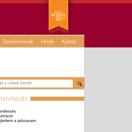
Tanulmányok
Hírek
Ajánló
ELENTKEZÉS
entkezés
ztráció
ejtettem a jelszavam