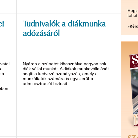
Regis
tehet
ei
Tudnivalók a diákmunka
»Kérd
adózásáról
vatal
Nyáron a szünetet kihasználva nagyon sok
ó
diák vállal munkát. A diákok munkavállalását
abb
segíti a kedvező szabályozás, amely a
munkáltatók számára is egyszerűbb
adminisztrációt biztosít.
ében.