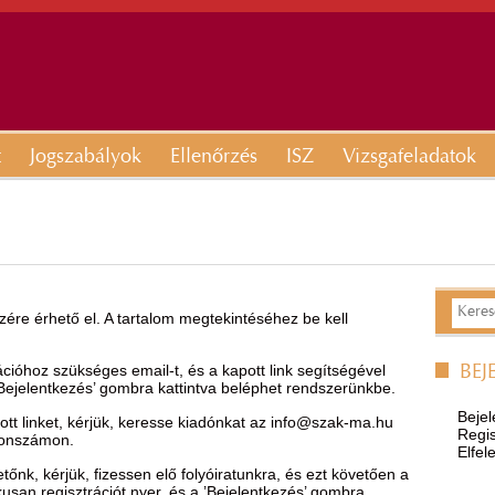
t
Jogszabályok
Ellenőrzés
ISZ
Vizsgafeladatok
ére érhető el. A tartalom megtekintéséhez be kell
óhoz szükséges email-t, és a kapott link segítségével
BEJ
’Bejelentkezés’ gombra kattintva beléphet rendszerünkbe.
Bejel
t linket, kérjük, keresse kiadónkat az
info@szak-ma.hu
Regis
efonszámon.
Elfel
nk, kérjük, fizessen elő folyóiratunkra, és ezt követően a
ikusan regisztrációt nyer, és a ’Bejelentkezés’ gombra