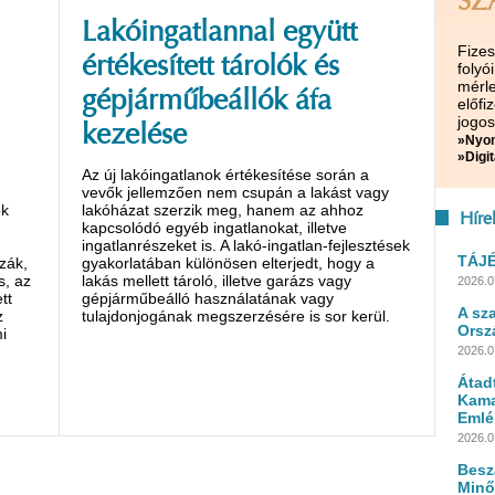
SZ
Lakóingatlannal együtt
Fize
értékesített tárolók és
folyó
mérle
gépjárműbeállók áfa
előf
jogos
kezelése
»Nyom
»Digit
Az új lakóingatlanok értékesítése során a
vevők jellemzően nem csupán a lakást vagy
ok
lakóházat szerzik meg, hanem az ahhoz
Híre
kapcsolódó egyéb ingatlanokat, illetve
ingatlanrészeket is. A lakó-ingatlan-fejlesztések
TÁJ
zák,
gyakorlatában különösen elterjedt, hogy a
s, az
lakás mellett tároló, illetve garázs vagy
2026.0
tt
gépjárműbeálló használatának vagy
A sz
z
tulajdonjogának megszerzésére is sor kerül.
Orsz
i
2026.0
Átad
Kama
Emlé
2026.0
Besz
Minő