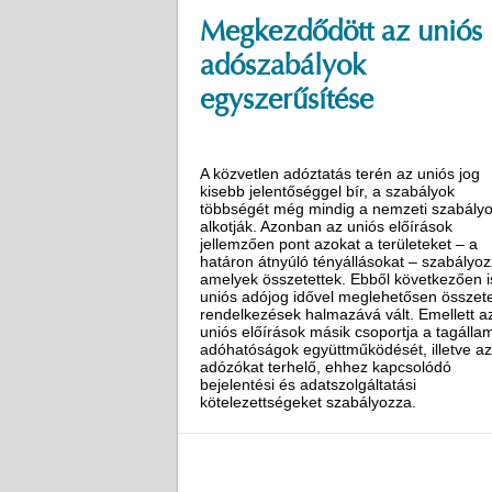
Megkezdődött az uniós
adószabályok
egyszerűsítése
A közvetlen adóztatás terén az uniós jog
kisebb jelentőséggel bír, a szabályok
többségét még mindig a nemzeti szabály
alkotják. Azonban az uniós előírások
jellemzően pont azokat a területeket – a
határon átnyúló tényállásokat – szabályoz
amelyek összetettek. Ebből következően i
uniós adójog idővel meglehetősen összete
rendelkezések halmazává vált. Emellett a
uniós előírások másik csoportja a tagállam
adóhatóságok együttműködését, illetve az
adózókat terhelő, ehhez kapcsolódó
bejelentési és adatszolgáltatási
kötelezettségeket szabályozza.