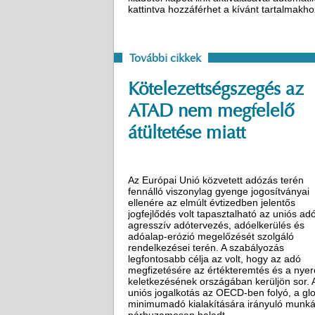
kattintva hozzáférhet a kívánt tartalmakh
További cikkek
Kötelezettségszegés az
ATAD nem megfelelő
átültetése miatt
Az Európai Unió közvetett adózás terén
fennálló viszonylag gyenge jogosítványai
ellenére az elmúlt évtizedben jelentős
jogfejlődés volt tapasztalható az uniós ad
agresszív adótervezés, adóelkerülés és
adóalap-erózió megelőzését szolgáló
rendelkezései terén. A szabályozás
legfontosabb célja az volt, hogy az adó
megfizetésére az értékteremtés és a nye
keletkezésének országában kerüljön sor. 
uniós jogalkotás az OECD-ben folyó, a glo
minimumadó kialakítására irányuló munká
párhuzamosan haladt.