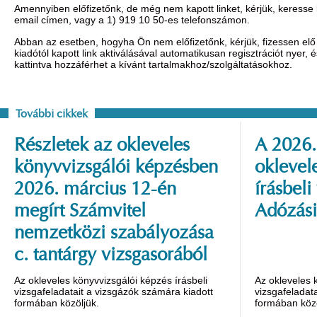
Amennyiben előfizetőnk, de még nem kapott linket, kérjük, keresse
email címen, vagy a 1) 919 10 50-es telefonszámon.
Abban az esetben, hogyha Ön nem előfizetőnk, kérjük, fizessen elő 
kiadótól kapott link aktiválásával automatikusan regisztrációt nyer,
kattintva hozzáférhet a kívánt tartalmakhoz/szolgáltatásokhoz.
További cikkek
Részletek az okleveles
A 2026.
könyvvizsgálói képzésben
oklevel
2026. március 12-én
írásbeli
megírt Számvitel
Adózási
nemzetközi szabályozása
c. tantárgy vizsgasorából
Az okleveles könyvvizsgálói képzés írásbeli
Az okleveles 
vizsgafeladatait a vizsgázók számára kiadott
vizsgafeladat
formában közöljük.
formában közö