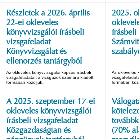
Részletek a 2026. április
2025. o
22-ei okleveles
oklevel
könyvvizsgálói írásbeli
írásbeli
vizsgafeladat
Számvit
Könyvvizsgálat és
szabály
ellenorzés tantárgyból
Az okleveles könyvvizsgálói képzés írásbeli
Az okleveles 
vizsgafeladatait a vizsgázók számára kiadott
vizsgafeladat
formában közöljük.
formában közö
A 2025. szeptember 17-ei
Válogat
okleveles könyvvizsgálói
kötelez
írásbeli vizsgafeladat
továbbk
Közgazdaságtan és
(70% al