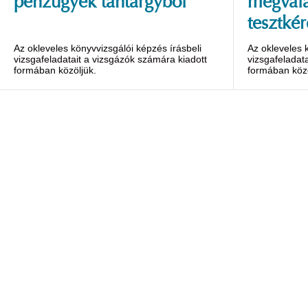
pénzügyek tantárgyból
megvála
tesztkér
Az okleveles könyvvizsgálói képzés írásbeli
Az okleveles 
vizsgafeladatait a vizsgázók számára kiadott
vizsgafeladat
formában közöljük.
formában közö