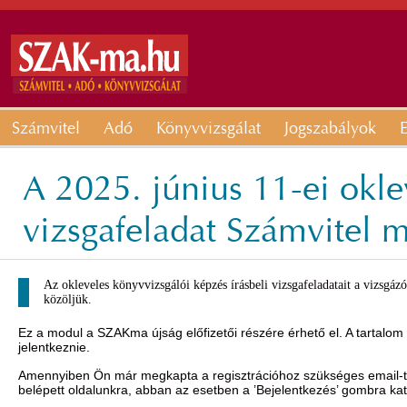
Számvitel
Adó
Könyvvizsgálat
Jogszabályok
E
A 2025. június 11-ei okle
vizsgafeladat Számvitel 
Az okleveles könyvvizsgálói képzés írásbeli vizsgafeladatait a vizsgá
közöljük.
Ez a modul a SZAKma újság előfizetői részére érhető el. A tartalom
jelentkeznie.
Amennyiben Ön már megkapta a regisztrációhoz szükséges email-t, 
belépett oldalunkra, abban az esetben a ’Bejelentkezés’ gombra ka