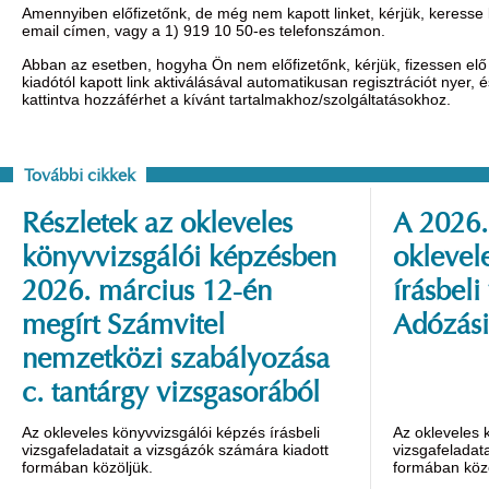
Amennyiben előfizetőnk, de még nem kapott linket, kérjük, keresse
email címen, vagy a 1) 919 10 50-es telefonszámon.
Abban az esetben, hogyha Ön nem előfizetőnk, kérjük, fizessen elő 
kiadótól kapott link aktiválásával automatikusan regisztrációt nyer,
kattintva hozzáférhet a kívánt tartalmakhoz/szolgáltatásokhoz.
További cikkek
Részletek az okleveles
A 2026.
könyvvizsgálói képzésben
oklevel
2026. március 12-én
írásbeli
megírt Számvitel
Adózási
nemzetközi szabályozása
c. tantárgy vizsgasorából
Az okleveles könyvvizsgálói képzés írásbeli
Az okleveles 
vizsgafeladatait a vizsgázók számára kiadott
vizsgafeladat
formában közöljük.
formában közö