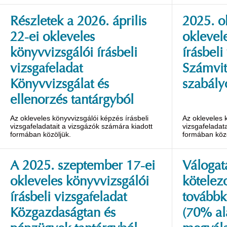
Részletek a 2026. április
2025. o
22-ei okleveles
oklevel
könyvvizsgálói írásbeli
írásbeli
vizsgafeladat
Számvit
Könyvvizsgálat és
szabály
ellenorzés tantárgyból
Az okleveles könyvvizsgálói képzés írásbeli
Az okleveles 
vizsgafeladatait a vizsgázók számára kiadott
vizsgafeladat
formában közöljük.
formában közö
A 2025. szeptember 17-ei
Válogat
okleveles könyvvizsgálói
kötelez
írásbeli vizsgafeladat
továbbk
Közgazdaságtan és
(70% al