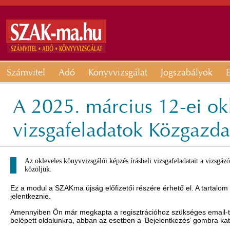
Számvitel
Adó
Könyvvizsgálat
Jogszabályok
E
A 2025. március 12-ei okl
vizsgafeladatok Közgazda
Az okleveles könyvvizsgálói képzés írásbeli vizsgafeladatait a vizsgá
közöljük.
Ez a modul a SZAKma újság előfizetői részére érhető el. A tartalom
jelentkeznie.
Amennyiben Ön már megkapta a regisztrációhoz szükséges email-t, 
belépett oldalunkra, abban az esetben a ’Bejelentkezés’ gombra ka