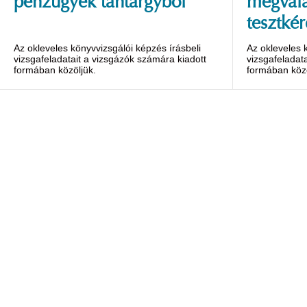
pénzügyek tantárgyból
megvála
tesztkér
Az okleveles könyvvizsgálói képzés írásbeli
Az okleveles 
vizsgafeladatait a vizsgázók számára kiadott
vizsgafeladat
formában közöljük.
formában közö