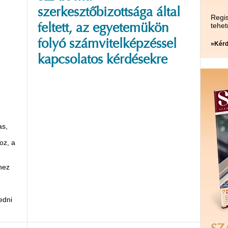
szerkesztőbizottsága által
Regis
tehet
feltett, az egyetemükön
folyó számvitelképzéssel
»Kérd
kapcsolatos kérdésekre
as,
oz, a
hez
edni