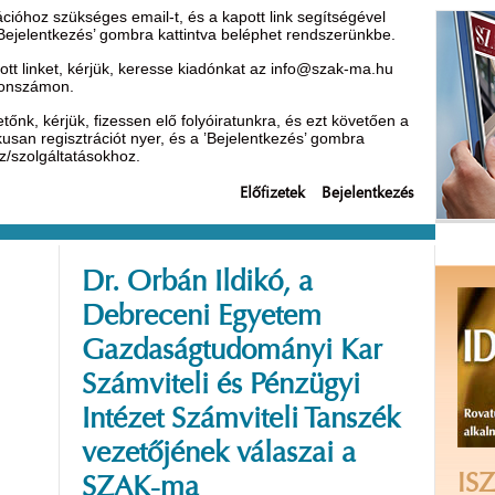
óhoz szükséges email-t, és a kapott link segítségével
’Bejelentkezés’ gombra kattintva beléphet rendszerünkbe.
t linket, kérjük, keresse kiadónkat az
info@szak-ma.hu
efonszámon.
nk, kérjük, fizessen elő folyóiratunkra, és ezt követően a
ikusan regisztrációt nyer, és a ’Bejelentkezés’ gombra
oz/szolgáltatásokhoz.
Előfizetek
Bejelentkezés
Dr. Orbán Ildikó, a
Debreceni Egyetem
Gazdaságtudományi Kar
Számviteli és Pénzügyi
Intézet Számviteli Tanszék
vezetőjének válaszai a
ISZ
SZAK-ma