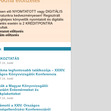
AKma előfizetés
ssen elő NYOMTATOTT vagy DIGITÁLIS
iratunkra kedvezményesen! Regisztrált
gképes könyvelők nyomtatott és digitális
izetés esetén is 2 KREDITPONTRA
ultak.
tatott előfizetés
ális előfizetés
k
ÉKOZTATÁS
7.14., kedd
akma legfontosabb találkozója – XXXIV.
ágos Könyvvizsgálói Konferencia
7.14., kedd
ták a Magyar Könyvvizsgálói
ráért Érdemérmeket és
kplaketteket
7.14., kedd
ámoló a XXIV. Országos
ségellenőrzési Konferenciáról