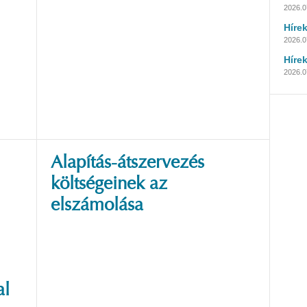
2026.0
Híre
2026.07
Híre
2026.07
Alapítás-átszervezés
költségeinek az
elszámolása
al