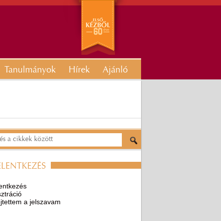
Tanulmányok
Hírek
Ajánló
ELENTKEZÉS
entkezés
ztráció
ejtettem a jelszavam