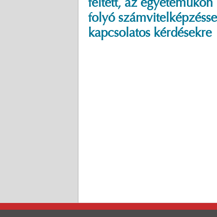
feltett, az egyetemükön
folyó számvitelképzésse
kapcsolatos kérdésekre