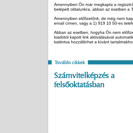
Amennyiben Ön már megkapta a regisztráci
belépett oldalunkra, abban az esetben a 
Amennyiben előfizetőnk, de még nem kapot
email címen, vagy a 1) 919 10 50-es tel
Abban az esetben, hogyha Ön nem előfizető
kiadótól kapott link aktiválásával automat
kattintva hozzáférhet a kívánt tartalmakh
További cikkek
Számvitelképzés a
felsőoktatásban