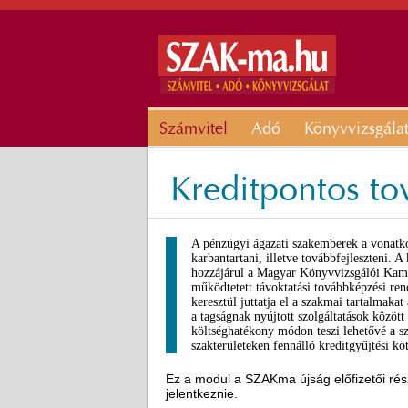
Számvitel
Adó
Könyvvizsgála
Kreditpontos t
A pénzügyi ágazati szakemberek a vonatkoz
karbantartani, illetve továbbfejleszteni. 
hozzájárul a Magyar Könyvvizsgálói Kam
működtetett távoktatási továbbképzési ren
keresztül juttatja el a szakmai tartalmaka
a tagságnak nyújtott szolgáltatások között
költséghatékony módon teszi lehetővé a sz
szakterületeken fennálló kreditgyűjtési köt
Ez a modul a SZAKma újság előfizetői rész
jelentkeznie.