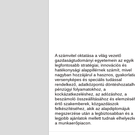
A számvitel oktatása a világ vezető
gazdaságtudományi egyetemein az egyik
legfontosabb stratégiai, innovációs és
hatékonysági alappillérnek számít, mivel
nagyban hozzájárul a hasznos, gyakorlati
versenyképes és speciális tudással
rendelkező, adatközpontú döntéshozatalh
pénzügyi folyamatokhoz, a
kockázatkezeléshez, az adózáshoz, a
beszámoló összeállításához és elemzésé
értő szakemberek, közgazdászok
felkészítéséhez, akik az alapdiplomájuk
megszerzése után a legbiztosabban és a
legjobb ajánlatok mellett tudnak elhelyezk
a munkaerőpiacon.