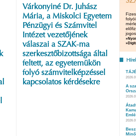
SZ
Várkonyiné Dr. Juhász
Fize
Mária, a Miskolci Egyetem
folyó
mérle
Pénzügyi és Számvitel
előf
jogos
Intézet vezetőjének
»Nyom
válaszai a SZAK-ma
»Digit
k
szerkesztőbizottsága által
Híre
feltett, az egyetemükön
folyó számvitelképzéssel
TÁJ
2026.0
al
kapcsolatos kérdésekre
A sz
Orsz
2026.0
l
Átad
Kama
Emlé
2026.0
Besz
Minő