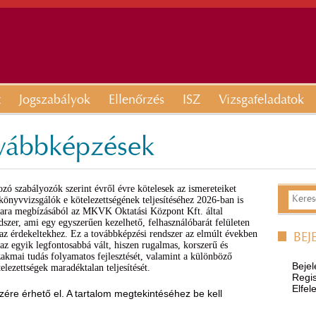
t
Jogszabályok
Ellenőrzés
ISZ
Vizsgafeladatok
ovábbképzések
ó szabályozók szerint évről évre kötelesek az ismereteiket
A könyvvizsgálók e kötelezettségének teljesítéséhez 2026-ban is
ara megbízásából az MKVK Oktatási Központ Kft. által
dszer, ami egy egyszerűen kezelhető, felhasználóbarát felületen
t az érdekeltekhez. Ez a továbbképzési rendszer az elmúlt években
BEJ
 az egyik legfontosabbá vált, hiszen rugalmas, korszerű és
akmai tudás folyamatos fejlesztését, valamint a különböző
Bejel
elezettségek maradéktalan teljesítését.
Regis
Elfel
ére érhető el. A tartalom megtekintéséhez be kell