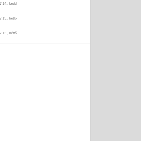
7.14., kedd
k
.13., hétfő
k
.13., hétfő