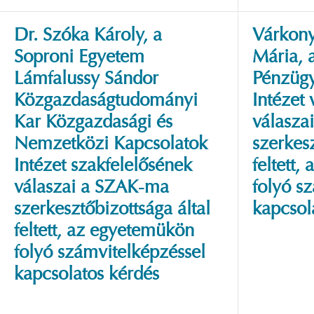
Dr. Szóka Károly, a
Várkony
Soproni Egyetem
Mária, 
Lámfalussy Sándor
Pénzügy
Közgazdaságtudományi
Intézet
Kar Közgazdasági és
válasza
Nemzetközi Kapcsolatok
szerkesz
Intézet szakfelelősének
feltett
válaszai a SZAK-ma
folyó s
szerkesztőbizottsága által
kapcsol
feltett, az egyetemükön
folyó számvitelképzéssel
kapcsolatos kérdés