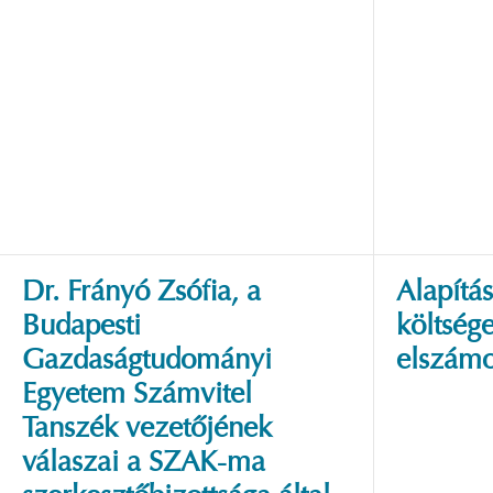
Dr. Frányó Zsófia, a
Alapítá
Budapesti
költség
Gazdaságtudományi
elszámo
Egyetem Számvitel
Tanszék vezetőjének
válaszai a SZAK-ma