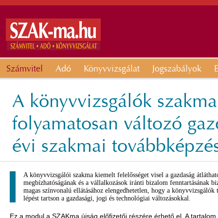
Számvitel
Adó
Könyvvizsgálat
Jogszabályok
E
A könyvvizsgálók szakma
folyamatosan változó gaz
évi szakmai továbbképzé
A könyvvizsgálói szakma kiemelt felelősséget visel a gazdaság átlátha
megbízhatóságának és a vállalkozások iránti bizalom fenntartásának bi
magas színvonalú ellátásához elengedhetetlen, hogy a könyvvizsgálók t
lépést tartson a gazdasági, jogi és technológiai változásokkal.
Ez a modul a SZAKma újság előfizetői részére érhető el. A tartalom