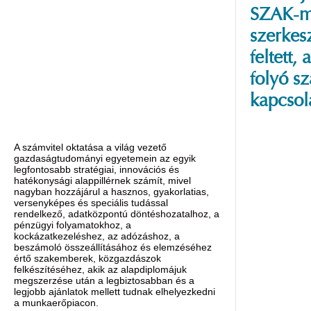
SZAK-
szerkesz
feltett
folyó s
kapcsol
A számvitel oktatása a világ vezető
gazdaságtudományi egyetemein az egyik
legfontosabb stratégiai, innovációs és
hatékonysági alappillérnek számít, mivel
nagyban hozzájárul a hasznos, gyakorlatias,
versenyképes és speciális tudással
rendelkező, adatközpontú döntéshozatalhoz, a
pénzügyi folyamatokhoz, a
kockázatkezeléshez, az adózáshoz, a
beszámoló összeállításához és elemzéséhez
értő szakemberek, közgazdászok
felkészítéséhez, akik az alapdiplomájuk
megszerzése után a legbiztosabban és a
legjobb ajánlatok mellett tudnak elhelyezkedni
a munkaerőpiacon.