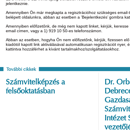
jelentkeznie.
Amennyiben Ön már megkapta a regisztrációhoz szükséges email-t, 
belépett oldalunkra, abban az esetben a ’Bejelentkezés’ gombra ka
Amennyiben előfizetőnk, de még nem kapott linket, kérjük, keresse
email címen, vagy a 1) 919 10 50-es telefonszámon.
Abban az esetben, hogyha Ön nem előfizetőnk, kérjük, fizessen elő 
kiadótól kapott link aktiválásával automatikusan regisztrációt nyer,
kattintva hozzáférhet a kívánt tartalmakhoz/szolgáltatásokhoz.
További cikkek
Számvitelképzés a
Dr. Orbá
felsőoktatásban
Debrec
Gazdas
Számvit
Intézet
vezetőj