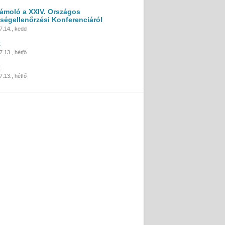
ámoló a XXIV. Országos
ségellenőrzési Konferenciáról
7.14., kedd
k
.13., hétfő
k
.13., hétfő