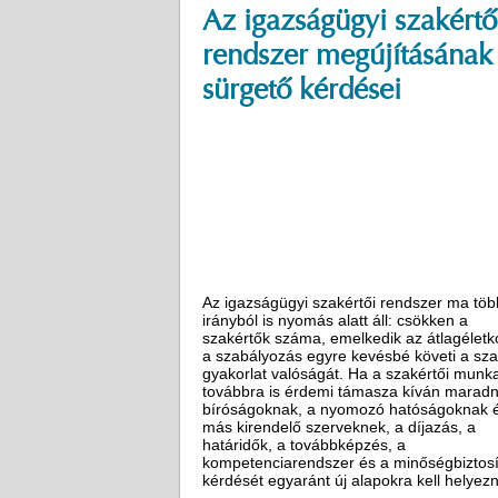
Az igazságügyi szakértő
rendszer megújításának
sürgető kérdései
Az igazságügyi szakértői rendszer ma töb
irányból is nyomás alatt áll: csökken a
szakértők száma, emelkedik az átlagéletko
a szabályozás egyre kevésbé követi a sz
gyakorlat valóságát. Ha a szakértői munk
továbbra is érdemi támasza kíván maradn
bíróságoknak, a nyomozó hatóságoknak 
más kirendelő szerveknek, a díjazás, a
határidők, a továbbképzés, a
kompetenciarendszer és a minőségbiztosí
kérdését egyaránt új alapokra kell helyezn