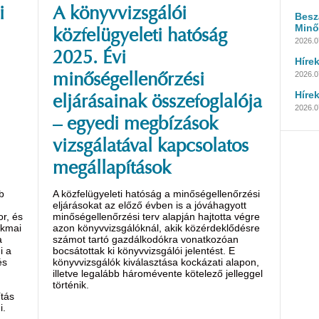
i
A könyvvizsgálói
Besz
Minő
közfelügyeleti hatóság
2026.0
2025. Évi
Híre
2026.07
minőségellenőrzési
Híre
eljárásainak összefoglalója
2026.07
– egyedi megbízások
vizsgálatával kapcsolatos
megállapítások
b
A közfelügyeleti hatóság a minőségellenőrzési
eljárásokat az előző évben is a jóváhagyott
r, és
minőségellenőrzési terv alapján hajtotta végre
akmai
azon könyvvizsgálóknál, akik közérdeklődésre
a
számot tartó gazdálkodókra vonatkozóan
i a
bocsátottak ki könyvvizsgálói jelentést. E
és
könyvvizsgálók kiválasztása kockázati alapon,
illetve legalább háromévente kötelező jelleggel
történik.
tás
i.