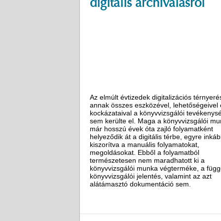
digitális archiválásról
Az elmúlt évtizedek digitalizációs térnyeré
annak összes eszközével, lehetőségeivel 
kockázataival a könyvvizsgálói tevékenys
sem kerülte el. Maga a könyvvizsgálói m
már hosszú évek óta zajló folyamatként
helyeződik át a digitális térbe, egyre inká
kiszorítva a manuális folyamatokat,
megoldásokat. Ebből a folyamatból
természetesen nem maradhatott ki a
könyvvizsgálói munka végterméke, a függ
könyvvizsgálói jelentés, valamint az azt
alátámasztó dokumentáció sem.