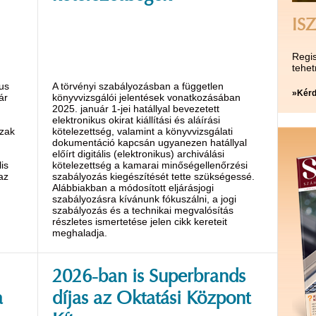
ISZ
Regis
tehet
us
A törvényi szabályozásban a független
»Kérd
ár
könyvvizsgálói jelentések vonatkozásában
2025. január 1-jei hatállyal bevezetett
elektronikus okirat kiállítási és aláírási
szak
kötelezettség, valamint a könyvvizsgálati
dokumentáció kapcsán ugyanezen hatállyal
előírt digitális (elektronikus) archiválási
is
kötelezettség a kamarai minőségellenőrzési
az
szabályozás kiegészítését tette szükségessé.
Alábbiakban a módosított eljárásjogi
szabályozásra kívánunk fókuszálni, a jogi
szabályozás és a technikai megvalósítás
részletes ismertetése jelen cikk kereteit
meghaladja.
2026-ban is Superbrands
a
díjas az Oktatási Központ