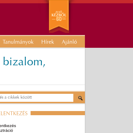
Tanulmányok
Hírek
Ajánló
: bizalom,
ELENTKEZÉS
entkezés
ztráció