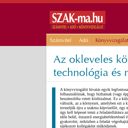
Számvitel
Adó
Könyvvizsgála
Az okleveles kö
technológia és 
A könyvvizsgálói hivatás egyik legfontos
felhasználóinak, hogy bízhatnak (vagy ép
beszámolóba vetett közbizalmat. Ez a kül
változik, az a környezet, amelyben ezt a 
termeljük újra a szakma képviselőit, egy 
úgy kell képessé tenni a feladatellátásra 
időn belül, észszerű energiabefektetéssel 
gyakorolni, miközben a feladat végrehajtá
tájékozott kollégaként működjenek.