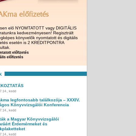
AKma előfizetés
ssen elő NYOMTATOTT vagy DIGITÁLIS
iratunkra kedvezményesen! Regisztrált
gképes könyvelők nyomtatott és digitális
izetés esetén is 2 KREDITPONTRA
ultak.
tatott előfizetés
ális előfizetés
k
ÉKOZTATÁS
7.14., kedd
akma legfontosabb találkozója – XXXIV.
ágos Könyvvizsgálói Konferencia
7.14., kedd
ták a Magyar Könyvvizsgálói
ráért Érdemérmeket és
kplaketteket
7.14., kedd