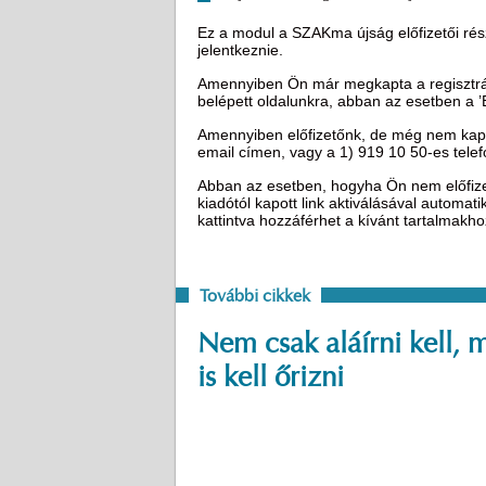
Ez a modul a SZAKma újság előfizetői rész
jelentkeznie.
Amennyiben Ön már megkapta a regisztráci
belépett oldalunkra, abban az esetben a 
Amennyiben előfizetőnk, de még nem kapot
email címen, vagy a 1) 919 10 50-es tel
Abban az esetben, hogyha Ön nem előfizető
kiadótól kapott link aktiválásával automat
kattintva hozzáférhet a kívánt tartalmakh
További cikkek
Nem csak aláírni kell, 
is kell őrizni