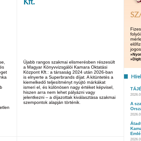
Kft.
SZ
Fize
folyó
mérle
előf
jogos
»Nyom
»Digit
se,
Újabb rangos szakmai elismerésben részesült
és
a Magyar Könyvvizsgálói Kamara Oktatási
éget
Központ Kft.: a társaság 2024 után 2026-ban
unka
is elnyerte a Superbrands díjat. A kitüntetés a
Híre
kiemelkedő teljesítményt nyújtó márkákat
bb
ismeri el, és különösen nagy értéket képvisel,
TÁJ
hiszen arra nem lehet pályázni vagy
2026.0
jelentkezni – a díjazottak kiválasztása szakmai
szempontok alapján történik.
A sz
etlen
Orsz
2026.0
Átad
Kama
Emlé
2026.0