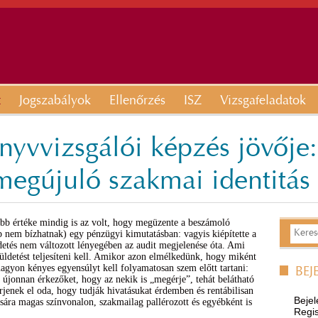
t
Jogszabályok
Ellenőrzés
ISZ
Vizsgafeladatok
nyvvizsgálói képzés jövője
megújuló szakmai identitás
abb értéke mindig is az volt, hogy megüzente a beszámoló
p nem bízhatnak) egy pénzügyi kimutatásban: vagyis kiépítette a
detés nem változott lényegében az audit megjelenése óta. Ami
küldetést teljesíteni kell. Amikor azon elmélkedünk, hogy miként
nagyon kényes egyensúlyt kell folyamatosan szem előtt tartani:
BEJ
az újonnan érkezőket, hogy az nekik is „megérje”, tehát belátható
érjenek el oda, hogy tudják hivatásukat érdemben és rentábilisan
Bejel
sára magas színvonalon, szakmailag pallérozott és egyébként is
Regis