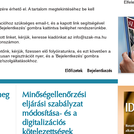
Elfel
ére érhető el. A tartalom megtekintéséhez be kell
óhoz szükséges email-t, és a kapott link segítségével
’Bejelentkezés’ gombra kattintva beléphet rendszerünkbe.
t linket, kérjük, keresse kiadónkat az
info@szak-ma.hu
efonszámon.
nk, kérjük, fizessen elő folyóiratunkra, és ezt követően a
ikusan regisztrációt nyer, és a ’Bejelentkezés’ gombra
oz/szolgáltatásokhoz.
Előfizetek
Bejelentkezés
meg
Minőségellenőrzési
eljárási szabályzat
módosítása- és a
digitalizációs
kötelezettségek