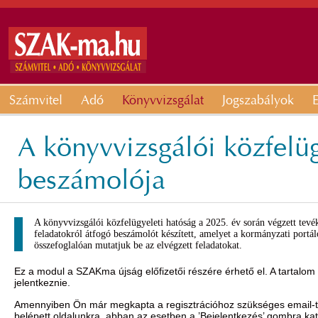
Számvitel
Adó
Könyvvizsgálat
Jogszabályok
E
A könyvvizsgálói közfelüg
beszámolója
A könyvvizsgálói közfelügyeleti hatóság a 2025. év során végzett tevé
feladatokról átfogó beszámolót készített, amelyet a kormányzati portál
összefoglalóan mutatjuk be az elvégzett feladatokat.
Ez a modul a SZAKma újság előfizetői részére érhető el. A tartalom
jelentkeznie.
Amennyiben Ön már megkapta a regisztrációhoz szükséges email-t, 
belépett oldalunkra, abban az esetben a ’Bejelentkezés’ gombra ka