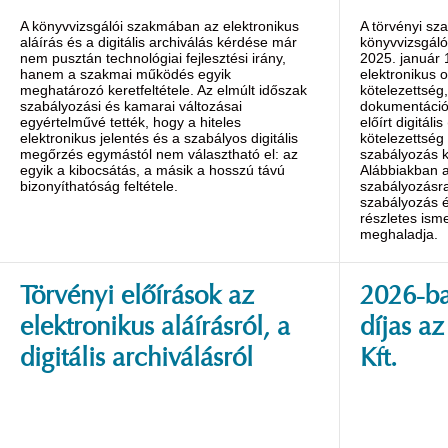
A könyvvizsgálói szakmában az elektronikus
A törvényi sz
aláírás és a digitális archiválás kérdése már
könyvvizsgáló
nem pusztán technológiai fejlesztési irány,
2025. január 1
hanem a szakmai működés egyik
elektronikus ok
meghatározó keretfeltétele. Az elmúlt időszak
kötelezettség,
szabályozási és kamarai változásai
dokumentáció
egyértelművé tették, hogy a hiteles
előírt digitáli
elektronikus jelentés és a szabályos digitális
kötelezettség
megőrzés egymástól nem választható el: az
szabályozás k
egyik a kibocsátás, a másik a hosszú távú
Alábbiakban a
bizonyíthatóság feltétele.
szabályozásra
szabályozás é
részletes isme
meghaladja.
Törvényi előírások az
2026-ba
elektronikus aláírásról, a
díjas a
digitális archiválásról
Kft.