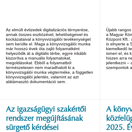
Az elmúlt évtizedek digitalizációs térnyerése,
Újabb rangos 
annak összes eszközével, lehetőségeivel és
a Magyar Kön
kockázataival a könyvvizsgálói tevékenységet
Központ Kft.:
sem kerülte el. Maga a könyvvizsgálói munka
is elnyerte a 
már hosszú évek óta zajló folyamatként
kiemelkedő te
helyeződik át a digitális térbe, egyre inkább
ismeri el, és 
kiszorítva a manuális folyamatokat,
hiszen arra n
megoldásokat. Ebből a folyamatból
jelentkezni – 
természetesen nem maradhatott ki a
szempontok al
könyvvizsgálói munka végterméke, a független
könyvvizsgálói jelentés, valamint az azt
alátámasztó dokumentáció sem.
Az igazságügyi szakértői
A könyv
rendszer megújításának
közfelü
sürgető kérdései
2025. É