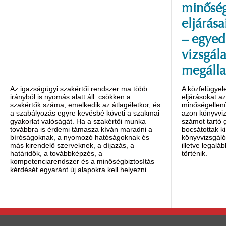
minőség
eljárása
– egyed
vizsgála
megálla
Az igazságügyi szakértői rendszer ma több
A közfelügyel
irányból is nyomás alatt áll: csökken a
eljárásokat a
szakértők száma, emelkedik az átlagéletkor, és
minőségellenő
a szabályozás egyre kevésbé követi a szakmai
azon könyvviz
gyakorlat valóságát. Ha a szakértői munka
számot tartó
továbbra is érdemi támasza kíván maradni a
bocsátottak ki
bíróságoknak, a nyomozó hatóságoknak és
könyvvizsgáló
más kirendelő szerveknek, a díjazás, a
illetve legalá
határidők, a továbbképzés, a
történik.
kompetenciarendszer és a minőségbiztosítás
kérdését egyaránt új alapokra kell helyezni.