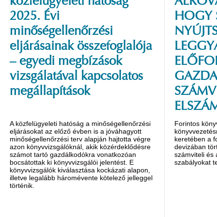
közfelügyeleti hatóság
ALROVA
2025. Évi
HOGY 
minőségellenőrzési
NYÚJT
eljárásainak összefoglalója
LEGGY
– egyedi megbízások
ELŐFO
vizsgálatával kapcsolatos
GAZDA
megállapítások
SZÁMVI
ELSZÁ
A közfelügyeleti hatóság a minőségellenőrzési
Forintos köny
eljárásokat az előző évben is a jóváhagyott
könyvvezetésre
minőségellenőrzési terv alapján hajtotta végre
keretében a f
azon könyvvizsgálóknál, akik közérdeklődésre
devizában tör
számot tartó gazdálkodókra vonatkozóan
számviteli és
bocsátottak ki könyvvizsgálói jelentést. E
szabályokat te
könyvvizsgálók kiválasztása kockázati alapon,
illetve legalább háromévente kötelező jelleggel
történik.