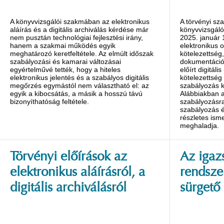
A könyvvizsgálói szakmában az elektronikus
A törvényi sz
aláírás és a digitális archiválás kérdése már
könyvvizsgáló
nem pusztán technológiai fejlesztési irány,
2025. január 1
hanem a szakmai működés egyik
elektronikus ok
meghatározó keretfeltétele. Az elmúlt időszak
kötelezettség,
szabályozási és kamarai változásai
dokumentáció
egyértelművé tették, hogy a hiteles
előírt digitáli
elektronikus jelentés és a szabályos digitális
kötelezettség
megőrzés egymástól nem választható el: az
szabályozás k
egyik a kibocsátás, a másik a hosszú távú
Alábbiakban a
bizonyíthatóság feltétele.
szabályozásra
szabályozás é
részletes isme
meghaladja.
Törvényi előírások az
Az igaz
elektronikus aláírásról, a
rendsze
digitális archiválásról
sürgető