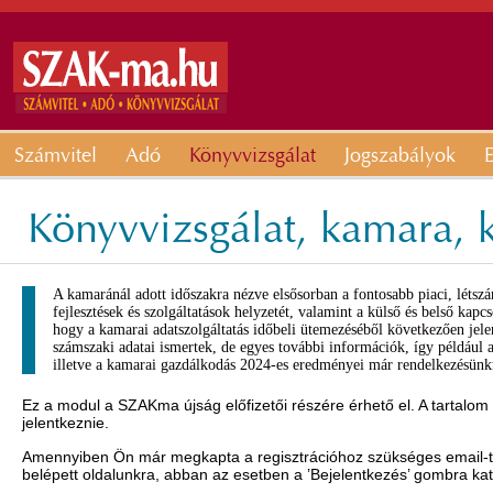
Számvitel
Adó
Könyvvizsgálat
Jogszabályok
E
Könyvvizsgálat, kamara, k
A kamaránál adott időszakra nézve elsősorban a fontosabb piaci, létszá
fejlesztések és szolgáltatások helyzetét, valamint a külső és belső kapc
hogy a kamarai adatszolgáltatás időbeli ütemezéséből következően jele
számszaki adatai ismertek, de egyes további információk, így például a
illetve a kamarai gazdálkodás 2024-es eredményei már rendelkezésünkr
Ez a modul a SZAKma újság előfizetői részére érhető el. A tartalom
jelentkeznie.
Amennyiben Ön már megkapta a regisztrációhoz szükséges email-t, 
belépett oldalunkra, abban az esetben a ’Bejelentkezés’ gombra ka