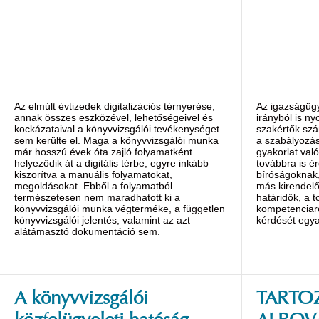
Az elmúlt évtizedek digitalizációs térnyerése,
Az igazságügy
annak összes eszközével, lehetőségeivel és
irányból is ny
kockázataival a könyvvizsgálói tevékenységet
szakértők szá
sem kerülte el. Maga a könyvvizsgálói munka
a szabályozás
már hosszú évek óta zajló folyamatként
gyakorlat val
helyeződik át a digitális térbe, egyre inkább
továbbra is é
kiszorítva a manuális folyamatokat,
bíróságoknak
megoldásokat. Ebből a folyamatból
más kirendelő
természetesen nem maradhatott ki a
határidők, a 
könyvvizsgálói munka végterméke, a független
kompetenciar
könyvvizsgálói jelentés, valamint az azt
kérdését egyar
alátámasztó dokumentáció sem.
A könyvvizsgálói
TARTOZ