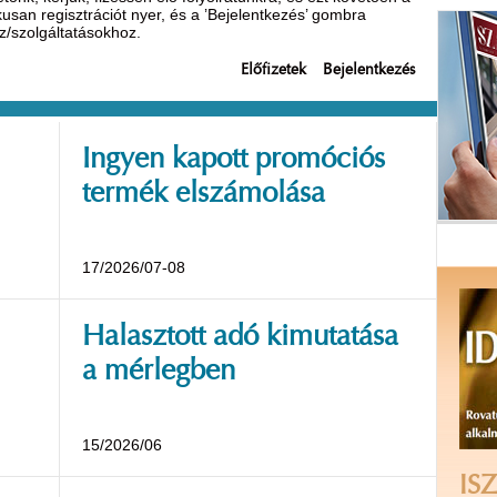
ikusan regisztrációt nyer, és a ’Bejelentkezés’ gombra
oz/szolgáltatásokhoz.
Előfizetek
Bejelentkezés
Ingyen kapott promóciós
termék elszámolása
17/2026/07-08
Halasztott adó kimutatása
a mérlegben
15/2026/06
ISZ