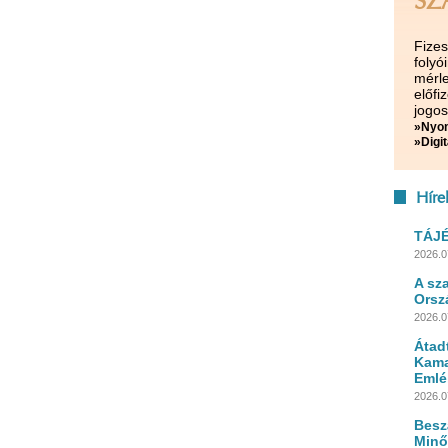
SZ
Fize
folyó
mérle
előf
jogos
»Nyom
»Digit
Híre
TÁJ
2026.0
A sz
Orsz
2026.0
Átad
Kama
Emlé
2026.0
Besz
Minő