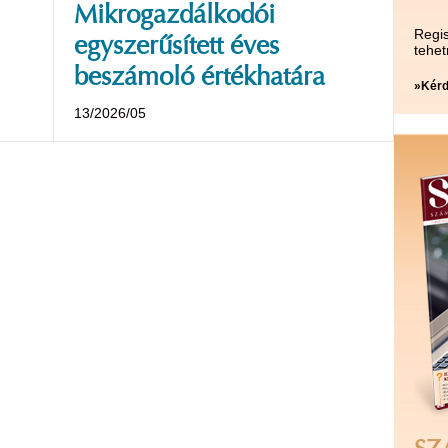
Mikrogazdálkodói
Regis
egyszerűsített éves
tehet
beszámoló értékhatára
»Kérd
13/2026/05