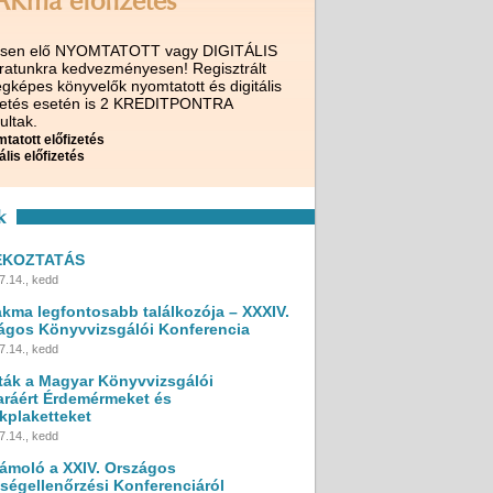
AKma előfizetés
ssen elő NYOMTATOTT vagy DIGITÁLIS
iratunkra kedvezményesen! Regisztrált
gképes könyvelők nyomtatott és digitális
izetés esetén is 2 KREDITPONTRA
ultak.
tatott előfizetés
ális előfizetés
k
ÉKOZTATÁS
7.14., kedd
akma legfontosabb találkozója – XXXIV.
ágos Könyvvizsgálói Konferencia
7.14., kedd
ták a Magyar Könyvvizsgálói
ráért Érdemérmeket és
kplaketteket
7.14., kedd
ámoló a XXIV. Országos
ségellenőrzési Konferenciáról