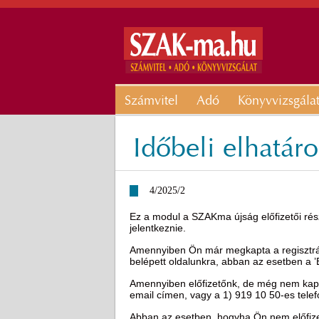
Számvitel
Adó
Könyvvizsgála
Időbeli elhatár
4/2025/2
Ez a modul a SZAKma újság előfizetői rész
jelentkeznie.
Amennyiben Ön már megkapta a regisztráci
belépett oldalunkra, abban az esetben a 
Amennyiben előfizetőnk, de még nem kapot
email címen, vagy a 1) 919 10 50-es tel
Abban az esetben, hogyha Ön nem előfizető