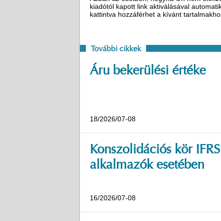
kiadótól kapott link aktiválásával automat
kattintva hozzáférhet a kívánt tartalmakh
További cikkek
Áru bekerülési értéke
18/2026/07-08
Konszolidációs kör IFRS
alkalmazók esetében
16/2026/07-08