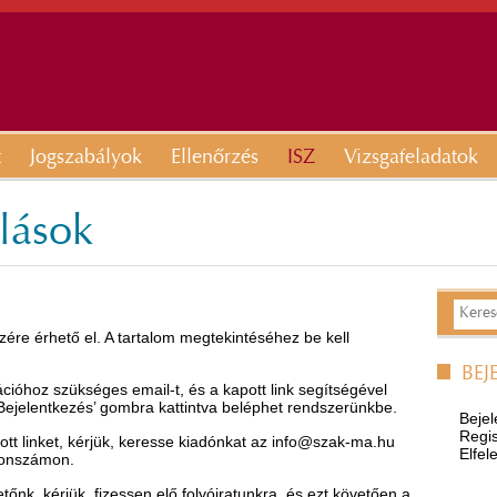
t
Jogszabályok
Ellenőrzés
ISZ
Vizsgafeladatok
olások
ére érhető el. A tartalom megtekintéséhez be kell
BEJ
óhoz szükséges email-t, és a kapott link segítségével
’Bejelentkezés’ gombra kattintva beléphet rendszerünkbe.
Bejel
Regis
t linket, kérjük, keresse kiadónkat az
info@szak-ma.hu
Elfel
efonszámon.
nk, kérjük, fizessen elő folyóiratunkra, és ezt követően a