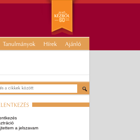
Tanulmányok
Hírek
Ajánló
ELENTKEZÉS
entkezés
ztráció
ejtettem a jelszavam