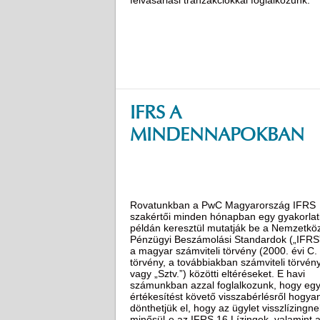
IFRS A
MINDENNAPOKBAN
Rovatunkban a PwC Magyarország IFRS
szakértői minden hónapban egy gyakorlat
példán keresztül mutatják be a Nemzetköz
Pénzügyi Beszámolási Standardok („IFRS
a magyar számviteli törvény (2000. évi C.
törvény, a továbbiakban számviteli törvén
vagy „Sztv.”) közötti eltéréseket. E havi
számunkban azzal foglalkozunk, hogy eg
értékesítést követő visszabérlésről hogya
dönthetjük el, hogy az ügylet visszlízingne
minősül-e az IFRS 16 Lízingek, valamint 