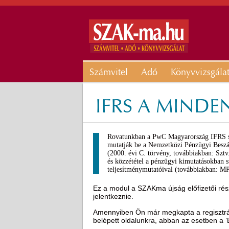
Számvitel
Adó
Könyvvizsgála
IFRS A MIND
Rovatunkban a PwC Magyarország IFRS sz
mutatják be a Nemzetközi Pénzügyi Beszá
(2000. évi C. törvény, továbbiakban: Szt
és közzététel a pénzügyi kimutatásokban s
teljesítménymutatóival (továbbiakban: M
Ez a modul a SZAKma újság előfizetői rész
jelentkeznie.
Amennyiben Ön már megkapta a regisztráci
belépett oldalunkra, abban az esetben a 