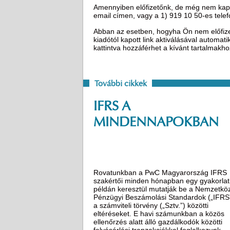
Amennyiben előfizetőnk, de még nem kapot
email címen, vagy a 1) 919 10 50-es tel
Abban az esetben, hogyha Ön nem előfizető
kiadótól kapott link aktiválásával automat
kattintva hozzáférhet a kívánt tartalmakh
További cikkek
IFRS A
MINDENNAPOKBAN
Rovatunkban a PwC Magyarország IFRS
szakértői minden hónapban egy gyakorlat
példán keresztül mutatják be a Nemzetköz
Pénzügyi Beszámolási Standardok („IFRS
a számviteli törvény („Sztv.”) közötti
eltéréseket. E havi számunkban a közös
ellenőrzés alatt álló gazdálkodók közötti
felvásárlási tranzakciókkal foglalkozunk.