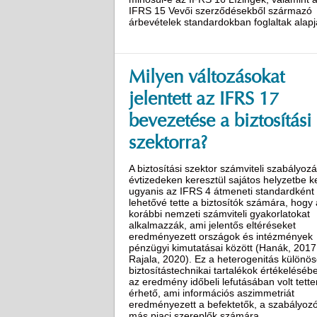
IFRS 15 Vevői szerződésekből származó
árbevételek standardokban foglaltak alapj
Milyen változásokat
jelentett az IFRS 17
bevezetése a biztosítási
szektorra?
A biztosítási szektor számviteli szabályoz
évtizedeken keresztül sajátos helyzetbe ke
ugyanis az IFRS 4 átmeneti standardként
lehetővé tette a biztosítók számára, hogy 
korábbi nemzeti számviteli gyakorlatokat
alkalmazzák, ami jelentős eltéréseket
eredményezett országok és intézmények
pénzügyi kimutatásai között (Hanák, 2017
Rajala, 2020). Ez a heterogenitás különö
biztosítástechnikai tartalékok értékeléséb
az eredmény időbeli lefutásában volt tette
érhető, ami információs aszimmetriát
eredményezett a befektetők, a szabályoz
más piaci szereplők számára.