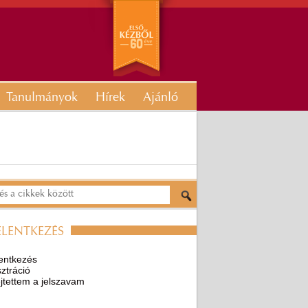
Tanulmányok
Hírek
Ajánló
ELENTKEZÉS
entkezés
ztráció
ejtettem a jelszavam