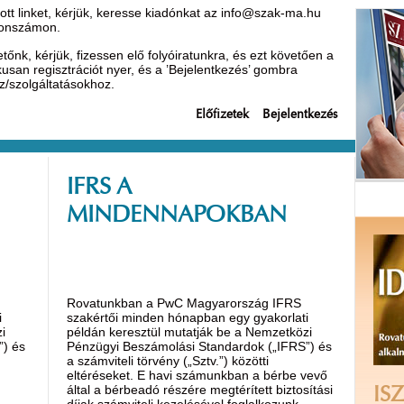
t linket, kérjük, keresse kiadónkat az
info@szak-ma.hu
efonszámon.
nk, kérjük, fizessen elő folyóiratunkra, és ezt követően a
ikusan regisztrációt nyer, és a ’Bejelentkezés’ gombra
oz/szolgáltatásokhoz.
Előfizetek
Bejelentkezés
IFRS A
MINDENNAPOKBAN
Rovatunkban a PwC Magyarország IFRS
i
szakértői minden hónapban egy gyakorlati
i
példán keresztül mutatják be a Nemzetközi
”) és
Pénzügyi Beszámolási Standardok („IFRS”) és
a számviteli törvény („Sztv.”) közötti
eltéréseket. E havi számunkban a bérbe vevő
által a bérbeadó részére megtérített biztosítási
ISZ
díjak számviteli kezelésével foglalkozunk.