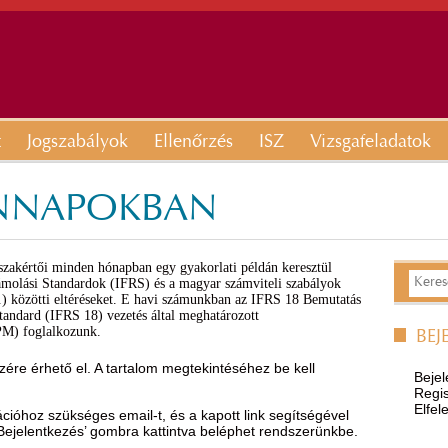
t
Jogszabályok
Ellenőrzés
ISZ
Vizsgafeladatok
ENNAPOKBAN
akértői minden hónapban egy gyakorlati példán keresztül
molási Standardok (IFRS) és a magyar számviteli szabályok
v.) közötti eltéréseket. E havi számunkban az IFRS 18 Bemutatás
tandard (IFRS 18) vezetés által meghatározott
PM) foglalkozunk.
BEJ
ére érhető el. A tartalom megtekintéséhez be kell
Bejel
Regis
Elfel
óhoz szükséges email-t, és a kapott link segítségével
’Bejelentkezés’ gombra kattintva beléphet rendszerünkbe.