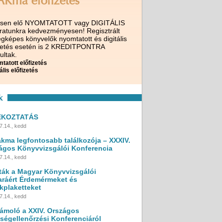
AKma előfizetés
ssen elő NYOMTATOTT vagy DIGITÁLIS
iratunkra kedvezményesen! Regisztrált
gképes könyvelők nyomtatott és digitális
izetés esetén is 2 KREDITPONTRA
ultak.
tatott előfizetés
ális előfizetés
k
ÉKOZTATÁS
7.14., kedd
akma legfontosabb találkozója – XXXIV.
ágos Könyvvizsgálói Konferencia
7.14., kedd
ták a Magyar Könyvvizsgálói
ráért Érdemérmeket és
kplaketteket
7.14., kedd
ámoló a XXIV. Országos
ségellenőrzési Konferenciáról