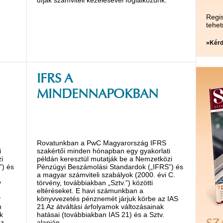
Regis
tehet
»Kérd
IFRS A
MINDENNAPOKBAN
Rovatunkban a PwC Magyarország IFRS
i
szakértői minden hónapban egy gyakorlati
i
példán keresztül mutatják be a Nemzetközi
”) és
Pénzügyi Beszámolási Standardok („IFRS”) és
a magyar számviteli szabályok (2000. évi C.
y
törvény, továbbiakban „Sztv.”) közötti
eltéréseket. E havi számunkban a
y
könyvvezetés pénznemét járjuk körbe az IAS
n
21 Az átváltási árfolyamok változásainak
k
hatásai (továbbiakban IAS 21) és a Sztv.
az
alapján.