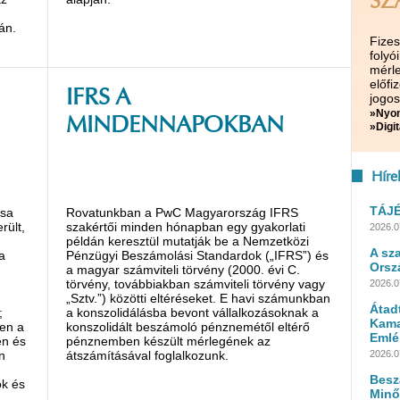
SZ
án.
Fize
folyó
mérle
előf
IFRS A
jogos
»Nyom
MINDENNAPOKBAN
»Digit
Híre
TÁJ
ása
Rovatunkban a PwC Magyarország IFRS
rült,
szakértői minden hónapban egy gyakorlati
2026.0
példán keresztül mutatják be a Nemzetközi
A sz
a
Pénzügyi Beszámolási Standardok („IFRS”) és
Orsz
a magyar számviteli törvény (2000. évi C.
törvény, továbbiakban számviteli törvény vagy
2026.0
„Sztv.”) közötti eltéréseket. E havi számunkban
Átad
;
a konszolidálásba bevont vállalkozásoknak a
Kama
sen a
konszolidált beszámoló pénznemétől eltérő
Emlé
en és
pénznemben készült mérlegének az
n
átszámításával foglalkozunk.
2026.0
Besz
ók és
Minő