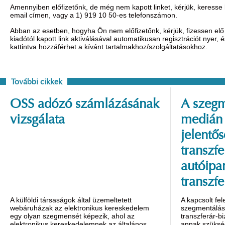
Amennyiben előfizetőnk, de még nem kapott linket, kérjük, keresse
email címen, vagy a 1) 919 10 50-es telefonszámon.
Abban az esetben, hogyha Ön nem előfizetőnk, kérjük, fizessen elő 
kiadótól kapott link aktiválásával automatikusan regisztrációt nyer,
kattintva hozzáférhet a kívánt tartalmakhoz/szolgáltatásokhoz.
További cikkek
OSS adózó számlázásának
A szegm
vizsgálata
medián 
jelentő
transzf
autóipar
transzfe
A külföldi társaságok által üzemeltetett
A kapcsolt fel
webáruházak az elektronikus kereskedelem
szegmentálása
egy olyan szegmensét képezik, ahol az
transzferár-b
elektronikus kereskedelemnek az általános
annak szüksé