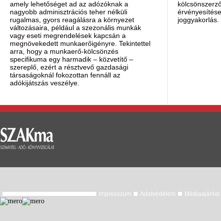
amely lehetőséget ad az adózóknak a
kölcsönszerző
nagyobb adminisztrációs teher nélküli
érvényesítése
rugalmas, gyors reagálásra a környezet
joggyakorlás.
változásaira, például a szezonális munkák
vagy eseti megrendelések kapcsán a
megnövekedett munkaerőigényre. Tekintettel
arra, hogy a munkaerő-kölcsönzés
specifikuma egy harmadik – közvetítő –
szereplő, ezért a résztvevő gazdasági
társaságoknál fokozottan fennáll az
adókijátszás veszélye.
Impresszum
Adatvédelem
Médiaajánlat