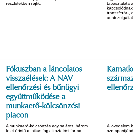
részletekben rejlik.
tapasztalata 
kapcsolódnak 
transzferár-, 
adatszolgáltat
Fókuszban a láncolatos
Kamatk
visszaélések: A NAV
szárma
ellenőrzési és bűnügyi
ellenőr
együttműködése a
munkaerő-kölcsönzési
piacon
A munkaerő-kölcsönzés egy sajátos, három
A jövedelem k
felet érintő atipikus foglalkoztatási forma,
szempontjából