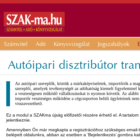
Számvitel
Adó
Könyvvizsgálat
Jogszabályok
E
Autóipari disztribútor tra
Az autóipari szereplők, köztük a márkaképviseletek, importőrök a ma
szereplői, amelyek tevékenységét az adóhatóság kiemelt figyelemmel k
a veszteségesen működő vállalkozásokat is nyomon követik. Az alábbi 
importőr veszteséges működése a cégcsoporton belüli ügyleteinek nem 
visszavezethető.
Ez a modul a SZAKma újság előfizetői részére érhető el. A tartalom
jelentkeznie.
Amennyiben Ön már megkapta a regisztrációhoz szükséges email-t, 
belépett oldalunkra, abban az esetben a ’Bejelentkezés’ gombra ka