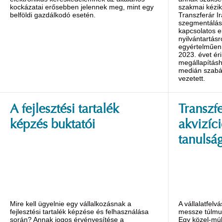
kockázatai erősebben jelennek meg, mint egy
szakmai kézi
belföldi gazdálkodó esetén.
Transzferár Ir
szegmentálás 
kapcsolatos el
nyilvántartás
egyértelműen 
2023. évet ér
megállapítás
medián szabá
vezetett.
A fejlesztési tartalék
Transzfe
képzés buktatói
akvizíc
tanulsá
Mire kell ügyelnie egy vállalkozásnak a
A vállalatfelv
fejlesztési tartalék képzése és felhasználása
messze túlmu
során? Annak jogos érvényesítése a
Egy közel-múlt