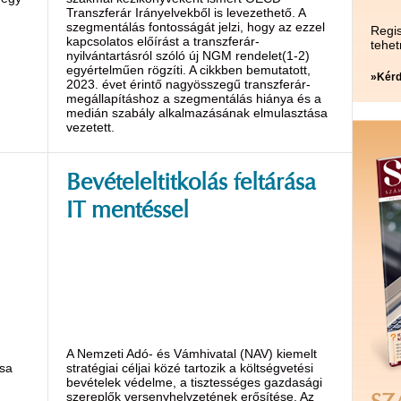
Transzferár Irányelvekből is levezethető. A
szegmentálás fontosságát jelzi, hogy az ezzel
Regis
kapcsolatos előírást a transzferár-
tehet
nyilvántartásról szóló új NGM rendelet(1-2)
egyértelműen rögzíti. A cikkben bemutatott,
»Kérd
2023. évet érintő nagyösszegű transzferár-
megállapításhoz a szegmentálás hiánya és a
medián szabály alkalmazásának elmulasztása
vezetett.
Bevételeltitkolás feltárása
IT mentéssel
A Nemzeti Adó- és Vámhivatal (NAV) kiemelt
ása
stratégiai céljai közé tartozik a költségvetési
bevételek védelme, a tisztességes gazdasági
szereplők versenyhelyzetének erősítése. Az