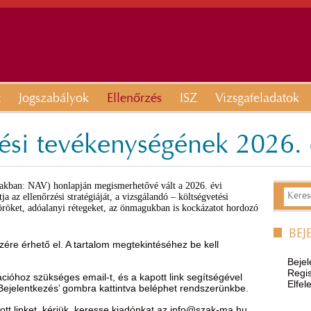
t
Jogszabályok
Ellenőrzés
ISZ
Vizsgafeladatok
si tevékenységének 2026. 
akban: NAV) honlapján megismerhetővé vált a 2026. évi
ja az ellenőrzési stratégiáját, a vizsgálandó – költségvetési
röket, adóalanyi rétegeket, az önmagukban is kockázatot hordozó
BEJ
ére érhető el. A tartalom megtekintéséhez be kell
Bejel
Regis
óhoz szükséges email-t, és a kapott link segítségével
Elfel
’Bejelentkezés’ gombra kattintva beléphet rendszerünkbe.
t linket, kérjük, keresse kiadónkat az
info@szak-ma.hu