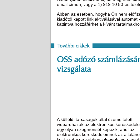
email címen, vagy a 1) 919 10 50-es tel
Abban az esetben, hogyha Ön nem előfizető
kiadótól kapott link aktiválásával automat
kattintva hozzáférhet a kívánt tartalmakh
További cikkek
OSS adózó számlázásá
vizsgálata
A külföldi társaságok által üzemeltetett
webáruházak az elektronikus kereskedel
egy olyan szegmensét képezik, ahol az
elektronikus kereskedelemnek az általáno
kockázatai erősebben jelennek meg, mint