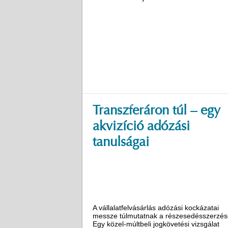
Transzferáron túl – egy
akvizíció adózási
tanulságai
A vállalatfelvásárlás adózási kockázatai
messze túlmutatnak a részesedésszerzés
Egy közel-múltbeli jogkövetési vizsgálat