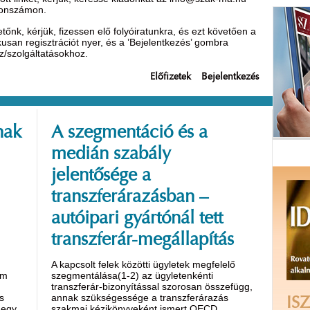
efonszámon.
nk, kérjük, fizessen elő folyóiratunkra, és ezt követően a
ikusan regisztrációt nyer, és a ’Bejelentkezés’ gombra
oz/szolgáltatásokhoz.
Előfizetek
Bejelentkezés
nak
A szegmentáció és a
medián szabály
jelentősége a
transzferárazásban –
autóipari gyártónál tett
transzferár-megállapítás
A kapcsolt felek közötti ügyletek megfelelő
em
szegmentálása(1-2) az ügyletenkénti
transzferár-bizonyítással szorosan összefügg,
s
annak szükségessége a transzferárazás
ISZ
 egy
szakmai kézikönyveként ismert OECD