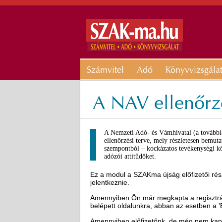
Számvitel
Adó
Könyvvizsgála
A NAV ellenőrzé
A Nemzeti Adó- és Vámhivatal (a további
ellenőrzési terve, mely részletesen bemutat
szempontból – kockázatos tevékenységi kö
adózói attitűdöket.
Ez a modul a SZAKma újság előfizetői rész
jelentkeznie.
Amennyiben Ön már megkapta a regisztráci
belépett oldalunkra, abban az esetben a 
Amennyiben előfizetőnk, de még nem kapot