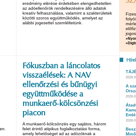
SZ
eredmény elérése érdekében elengedhetetlen
az adóellenőrök rendelkezésére álló adatok
kreatív felhasználása, valamint a szakterületek
Fize
közötti szoros együttműködés, amelyet az
folyó
alábbi jogesettel szemléltetünk.
mérle
előf
jogos
»Nyom
»Digit
Híre
Fókuszban a láncolatos
TÁJ
visszaélések: A NAV
2026.0
ellenőrzési és bűnügyi
A sz
Orsz
együttműködése a
2026.0
munkaerő-kölcsönzési
Átad
Kama
piacon
Emlé
2026.0
A munkaerő-kölcsönzés egy sajátos, három
en.
felet érintő atipikus foglalkoztatási forma,
Besz
amely lehetőséget ad az adózóknak a
Minő