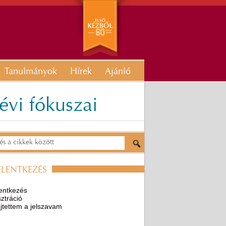
Tanulmányok
Hírek
Ajánló
évi fókuszai
ELENTKEZÉS
entkezés
ztráció
ejtettem a jelszavam