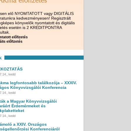
AKma előfizetés
ssen elő NYOMTATOTT vagy DIGITÁLIS
iratunkra kedvezményesen! Regisztrált
gképes könyvelők nyomtatott és digitális
izetés esetén is 2 KREDITPONTRA
ultak.
tatott előfizetés
ális előfizetés
k
ÉKOZTATÁS
7.14., kedd
akma legfontosabb találkozója – XXXIV.
ágos Könyvvizsgálói Konferencia
7.14., kedd
ták a Magyar Könyvvizsgálói
ráért Érdemérmeket és
kplaketteket
7.14., kedd
ámoló a XXIV. Országos
ségellenőrzési Konferenciáról