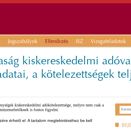
t
Jogszabályok
Ellenőrzés
ISZ
Vizsgafeladatok
daság kiskereskedelmi adóva
datai, a kötelezettségek tel
nységek kiskereskedelmi adókötelezettsége, melyre nem csak a
üzemeltetőknek is fontos figyelni.
ére érhető el. A tartalom megtekintéséhez be kell
BEJ