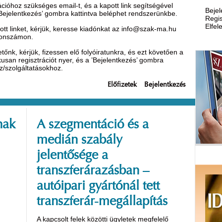
óhoz szükséges email-t, és a kapott link segítségével
Bejel
’Bejelentkezés’ gombra kattintva beléphet rendszerünkbe.
Regis
Elfel
t linket, kérjük, keresse kiadónkat az
info@szak-ma.hu
efonszámon.
nk, kérjük, fizessen elő folyóiratunkra, és ezt követően a
ikusan regisztrációt nyer, és a ’Bejelentkezés’ gombra
oz/szolgáltatásokhoz.
Előfizetek
Bejelentkezés
nak
A szegmentáció és a
medián szabály
jelentősége a
transzferárazásban –
autóipari gyártónál tett
transzferár-megállapítás
A kapcsolt felek közötti ügyletek megfelelő