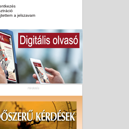
entkezés
ztráció
ejtettem a jelszavam
Hirdetés