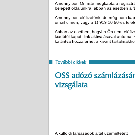
Amennyiben Ön már megkapta a regisztráci
belépett oldalunkra, abban az esetben a 
Amennyiben előfizetőnk, de még nem kapot
email címen, vagy a 1) 919 10 50-es tel
Abban az esetben, hogyha Ön nem előfizető
kiadótól kapott link aktiválásával automat
kattintva hozzáférhet a kívánt tartalmakh
További cikkek
OSS adózó számlázásá
vizsgálata
A külföldi társaságok által üzemeltetett