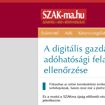
Számvitel
Adó
Könyvvizsgála
A digitális gaz
adóhatósági fela
ellenőrzése
Fókuszban az online kereskedelemi tevéke
webshopoknak, hanem most már a platform
Ez a modul a SZAKma újság előfizetői rész
jelentkeznie.