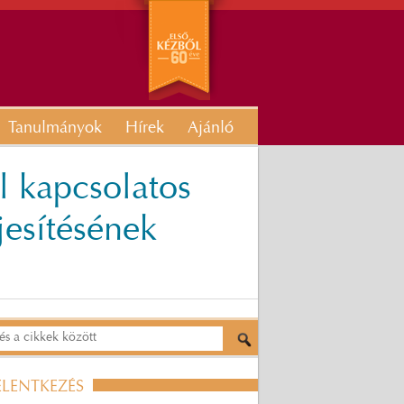
Tanulmányok
Hírek
Ajánló
l kapcsolatos
jesítésének
ELENTKEZÉS