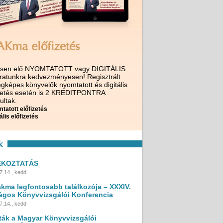
AKma előfizetés
ssen elő NYOMTATOTT vagy DIGITÁLIS
iratunkra kedvezményesen! Regisztrált
gképes könyvelők nyomtatott és digitális
izetés esetén is 2 KREDITPONTRA
ultak.
tatott előfizetés
ális előfizetés
k
ÉKOZTATÁS
7.14., kedd
akma legfontosabb találkozója – XXXIV.
ágos Könyvvizsgálói Konferencia
7.14., kedd
ták a Magyar Könyvvizsgálói