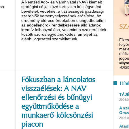
A Nemzeti Adó- és Vámhivatal (NAV) kiemelt
ása
stratégiai céljai közé tartozik a költségvetési
bevételek védelme, a tisztességes gazdasági
szereplők versenyhelyzetének erősítése. Az
eredmény elérése érdekében elengedhetetlen
az adóellenőrök rendelkezésére álló adatok
SZ
kreatív felhasználása, valamint a szakterületek
közötti szoros együttműködés, amelyet az
alábbi jogesettel szemléltetünk.
Fize
folyó
mérle
előf
jogos
»Nyom
»Digit
Fókuszban a láncolatos
Híre
visszaélések: A NAV
TÁJ
ellenőrzési és bűnügyi
2026.0
együttműködése a
A sz
Orsz
munkaerő-kölcsönzési
2026.0
piacon
Átad