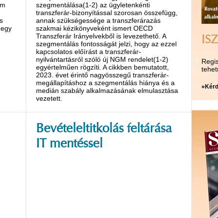
em
szegmentálása(1-2) az ügyletenkénti
transzferár-bizonyítással szorosan összefügg,
s
annak szükségessége a transzferárazás
 egy
szakmai kézikönyveként ismert OECD
Transzferár Irányelvekből is levezethető. A
ISZ
szegmentálás fontosságát jelzi, hogy az ezzel
kapcsolatos előírást a transzferár-
nyilvántartásról szóló új NGM rendelet(1-2)
Regis
egyértelműen rögzíti. A cikkben bemutatott,
tehet
2023. évet érintő nagyösszegű transzferár-
megállapításhoz a szegmentálás hiánya és a
»Kérd
medián szabály alkalmazásának elmulasztása
vezetett.
Bevételeltitkolás feltárása
IT mentéssel