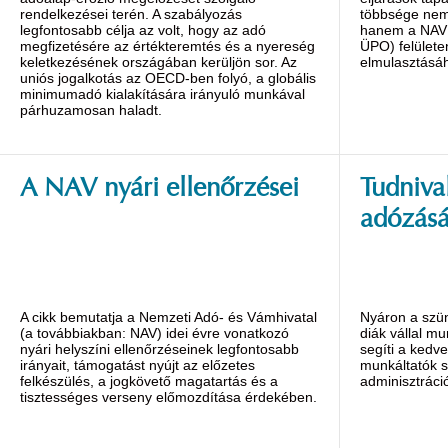
rendelkezései terén. A szabályozás
többsége nem 
legfontosabb célja az volt, hogy az adó
hanem a NAV Ü
megfizetésére az értékteremtés és a nyereség
ÜPO) felülete
keletkezésének országában kerüljön sor. Az
elmulasztásáh
uniós jogalkotás az OECD-ben folyó, a globális
minimumadó kialakítására irányuló munkával
párhuzamosan haladt.
A NAV nyári ellenőrzései
Tudniva
adózásá
A cikk bemutatja a Nemzeti Adó- és Vámhivatal
Nyáron a szü
(a továbbiakban: NAV) idei évre vonatkozó
diák vállal m
nyári helyszíni ellenőrzéseinek legfontosabb
segíti a kedv
irányait, támogatást nyújt az előzetes
munkáltatók 
felkészülés, a jogkövető magatartás és a
adminisztráció
tisztességes verseny előmozdítása érdekében.