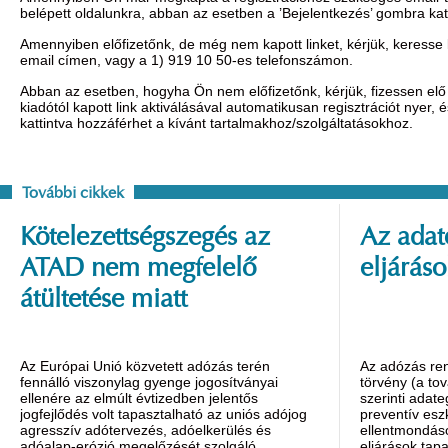
belépett oldalunkra, abban az esetben a ’Bejelentkezés’ gombra ka
Amennyiben előfizetőnk, de még nem kapott linket, kérjük, keresse
email címen, vagy a 1) 919 10 50-es telefonszámon.
Abban az esetben, hogyha Ön nem előfizetőnk, kérjük, fizessen elő 
kiadótól kapott link aktiválásával automatikusan regisztrációt nyer,
kattintva hozzáférhet a kívánt tartalmakhoz/szolgáltatásokhoz.
További cikkek
Kötelezettségszegés az
Az adat
ATAD nem megfelelő
eljáráso
átültetése miatt
Az Európai Unió közvetett adózás terén
Az adózás ren
fennálló viszonylag gyenge jogosítványai
törvény (a tov
ellenére az elmúlt évtizedben jelentős
szerinti adat
jogfejlődés volt tapasztalható az uniós adójog
preventív esz
agresszív adótervezés, adóelkerülés és
ellentmondáso
adóalap-erózió megelőzését szolgáló
eljárások tapa