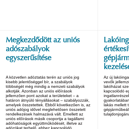
Megkezdődött az uniós
Lakóing
adószabályok
értékesí
egyszerűsítése
gépjárm
kezelés
A közvetlen adóztatás terén az uniós jog
Az új lakóing
kisebb jelentőséggel bír, a szabályok
vevők jellem
többségét még mindig a nemzeti szabályok
lakóházat sz
alkotják. Azonban az uniós előírások
kapcsolódó eg
jellemzően pont azokat a területeket – a
ingatlanrészek
határon átnyúló tényállásokat – szabályozzák,
gyakorlatában
amelyek összetettek. Ebből következően is, az
lakás mellett 
uniós adójog idővel meglehetősen összetett
gépjárműbeál
rendelkezések halmazává vált. Emellett az
tulajdonjogán
uniós előírások másik csoportja a tagállami
adóhatóságok együttműködését, illetve az
adózókat terhelő, ehhez kapcsolódó