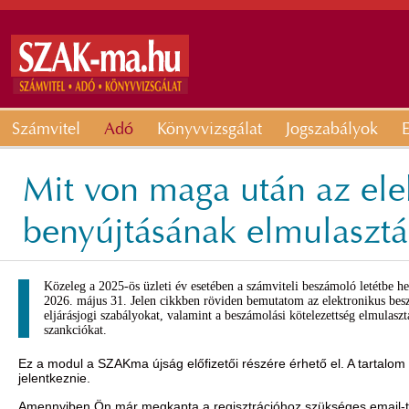
Számvitel
Adó
Könyvvizsgálat
Jogszabályok
E
Mit von maga után az el
benyújtásának elmulasztá
Közeleg a 2025-ös üzleti év esetében a számviteli beszámoló letétbe hel
2026. május 31. Jelen cikkben röviden bemutatom az elektronikus besz
eljárásjogi szabályokat, valamint a beszámolási kötelezettség elmulasz
szankciókat.
Ez a modul a SZAKma újság előfizetői részére érhető el. A tartalom
jelentkeznie.
Amennyiben Ön már megkapta a regisztrációhoz szükséges email-t, 