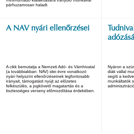
párhuzamosan haladt.
A NAV nyári ellenőrzései
Tudniva
adózásá
A cikk bemutatja a Nemzeti Adó- és Vámhivatal
Nyáron a szü
(a továbbiakban: NAV) idei évre vonatkozó
diák vállal m
nyári helyszíni ellenőrzéseinek legfontosabb
segíti a kedv
irányait, támogatást nyújt az előzetes
munkáltatók 
felkészülés, a jogkövető magatartás és a
adminisztráció
tisztességes verseny előmozdítása érdekében.