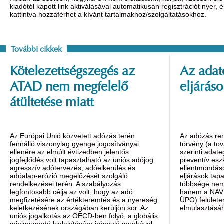
kiadótól kapott link aktiválásával automatikusan regisztrációt nyer,
kattintva hozzáférhet a kívánt tartalmakhoz/szolgáltatásokhoz.
További cikkek
Kötelezettségszegés az
Az adat
ATAD nem megfelelő
eljáráso
átültetése miatt
Az Európai Unió közvetett adózás terén
Az adózás ren
fennálló viszonylag gyenge jogosítványai
törvény (a tov
ellenére az elmúlt évtizedben jelentős
szerinti adat
jogfejlődés volt tapasztalható az uniós adójog
preventív esz
agresszív adótervezés, adóelkerülés és
ellentmondáso
adóalap-erózió megelőzését szolgáló
eljárások tapa
rendelkezései terén. A szabályozás
többsége nem 
legfontosabb célja az volt, hogy az adó
hanem a NAV Ü
megfizetésére az értékteremtés és a nyereség
ÜPO) felülete
keletkezésének országában kerüljön sor. Az
elmulasztásáh
uniós jogalkotás az OECD-ben folyó, a globális
minimumadó kialakítására irányuló munkával