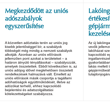
Megkezdődött az uniós
Lakóing
adószabályok
értékesí
egyszerűsítése
gépjárm
kezelés
A közvetlen adóztatás terén az uniós jog
Az új lakóing
kisebb jelentőséggel bír, a szabályok
vevők jellem
többségét még mindig a nemzeti szabályok
lakóházat sz
alkotják. Azonban az uniós előírások
kapcsolódó eg
jellemzően pont azokat a területeket – a
ingatlanrészek
határon átnyúló tényállásokat – szabályozzák,
gyakorlatában
amelyek összetettek. Ebből következően is, az
lakás mellett 
uniós adójog idővel meglehetősen összetett
gépjárműbeál
rendelkezések halmazává vált. Emellett az
tulajdonjogán
uniós előírások másik csoportja a tagállami
adóhatóságok együttműködését, illetve az
adózókat terhelő, ehhez kapcsolódó
bejelentési és adatszolgáltatási
kötelezettségeket szabályozza.