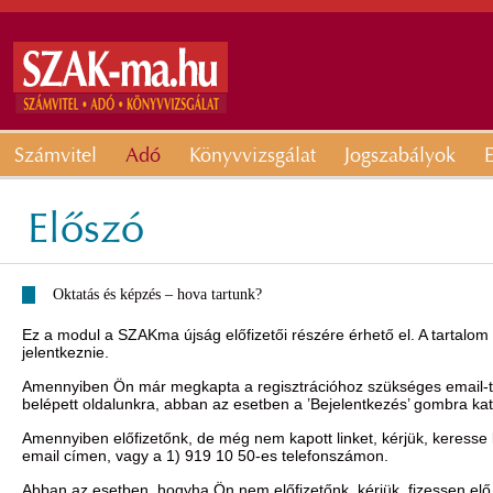
Számvitel
Adó
Könyvvizsgálat
Jogszabályok
E
Előszó
Oktatás és képzés – hova tartunk?
Ez a modul a SZAKma újság előfizetői részére érhető el. A tartalom
jelentkeznie.
Amennyiben Ön már megkapta a regisztrációhoz szükséges email-t, 
belépett oldalunkra, abban az esetben a ’Bejelentkezés’ gombra ka
Amennyiben előfizetőnk, de még nem kapott linket, kérjük, keresse
email címen, vagy a 1) 919 10 50-es telefonszámon.
Abban az esetben, hogyha Ön nem előfizetőnk, kérjük, fizessen elő 