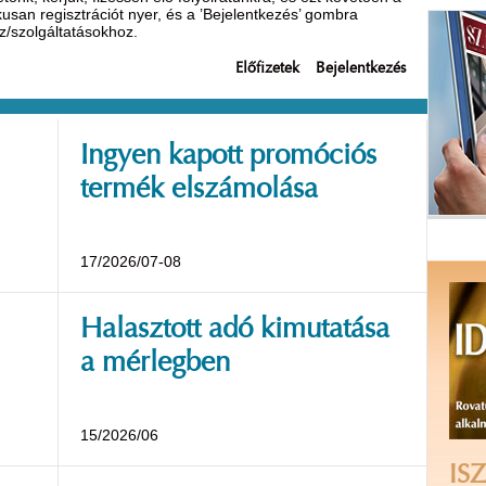
ikusan regisztrációt nyer, és a ’Bejelentkezés’ gombra
oz/szolgáltatásokhoz.
Előfizetek
Bejelentkezés
Ingyen kapott promóciós
termék elszámolása
17/2026/07-08
Halasztott adó kimutatása
a mérlegben
15/2026/06
ISZ