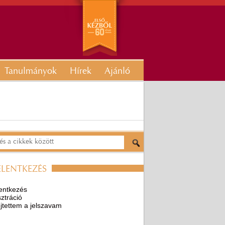
Tanulmányok
Hírek
Ajánló
ELENTKEZÉS
entkezés
ztráció
ejtettem a jelszavam