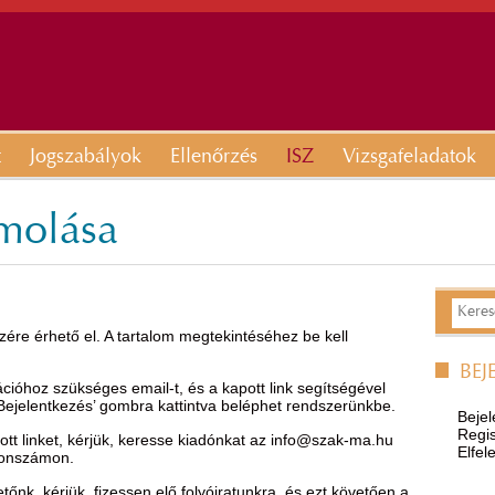
t
Jogszabályok
Ellenőrzés
ISZ
Vizsgafeladatok
ámolása
ére érhető el. A tartalom megtekintéséhez be kell
BEJ
óhoz szükséges email-t, és a kapott link segítségével
’Bejelentkezés’ gombra kattintva beléphet rendszerünkbe.
Bejel
Regis
t linket, kérjük, keresse kiadónkat az
info@szak-ma.hu
Elfel
efonszámon.
nk, kérjük, fizessen elő folyóiratunkra, és ezt követően a