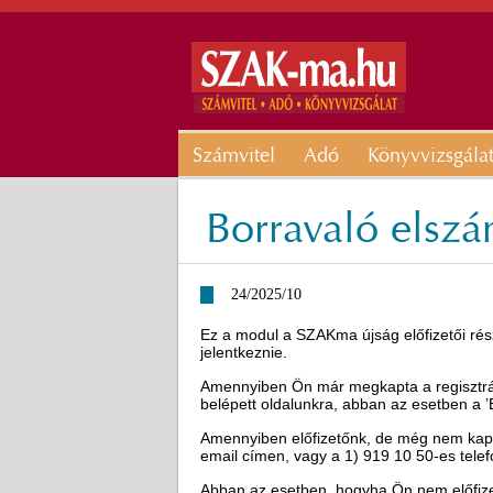
Számvitel
Adó
Könyvvizsgála
Borravaló elsz
24/2025/10
Ez a modul a SZAKma újság előfizetői rész
jelentkeznie.
Amennyiben Ön már megkapta a regisztráci
belépett oldalunkra, abban az esetben a 
Amennyiben előfizetőnk, de még nem kapot
email címen, vagy a 1) 919 10 50-es tel
Abban az esetben, hogyha Ön nem előfizető