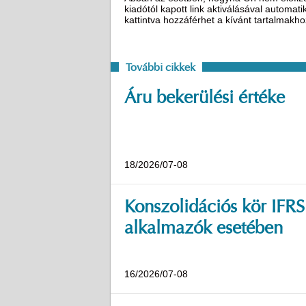
kiadótól kapott link aktiválásával automat
kattintva hozzáférhet a kívánt tartalmakh
További cikkek
Áru bekerülési értéke
18/2026/07-08
Konszolidációs kör IFRS
alkalmazók esetében
16/2026/07-08