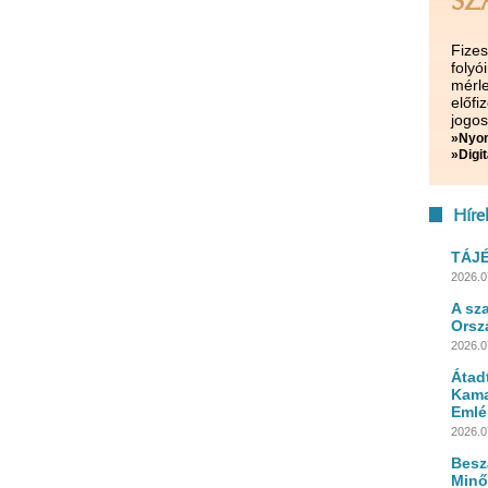
SZ
Fize
folyó
mérle
előf
jogos
»Nyom
»Digit
Híre
TÁJ
2026.0
A sz
Orsz
2026.0
Átad
Kama
Emlé
2026.0
Besz
Minő