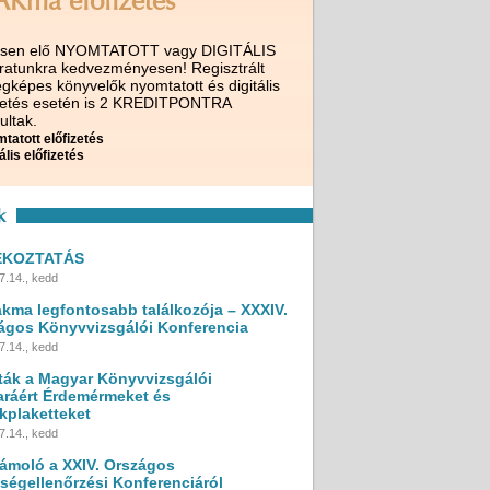
AKma előfizetés
ssen elő NYOMTATOTT vagy DIGITÁLIS
iratunkra kedvezményesen! Regisztrált
gképes könyvelők nyomtatott és digitális
izetés esetén is 2 KREDITPONTRA
ultak.
tatott előfizetés
ális előfizetés
k
ÉKOZTATÁS
7.14., kedd
akma legfontosabb találkozója – XXXIV.
ágos Könyvvizsgálói Konferencia
7.14., kedd
ták a Magyar Könyvvizsgálói
ráért Érdemérmeket és
kplaketteket
7.14., kedd
ámoló a XXIV. Országos
ségellenőrzési Konferenciáról