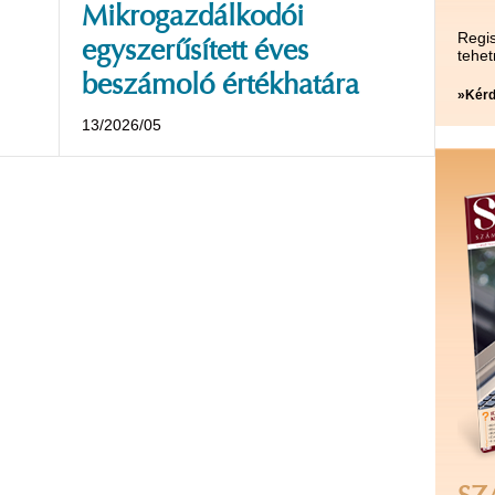
Mikrogazdálkodói
Regis
egyszerűsített éves
tehet
beszámoló értékhatára
»Kérd
13/2026/05