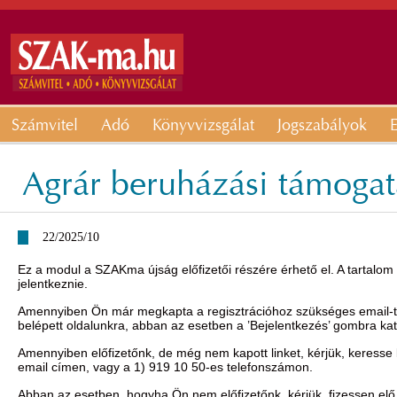
Számvitel
Adó
Könyvvizsgálat
Jogszabályok
E
Agrár beruházási támoga
22/2025/10
Ez a modul a SZAKma újság előfizetői részére érhető el. A tartalom
jelentkeznie.
Amennyiben Ön már megkapta a regisztrációhoz szükséges email-t, 
belépett oldalunkra, abban az esetben a ’Bejelentkezés’ gombra ka
Amennyiben előfizetőnk, de még nem kapott linket, kérjük, keresse
email címen, vagy a 1) 919 10 50-es telefonszámon.
Abban az esetben, hogyha Ön nem előfizetőnk, kérjük, fizessen elő 