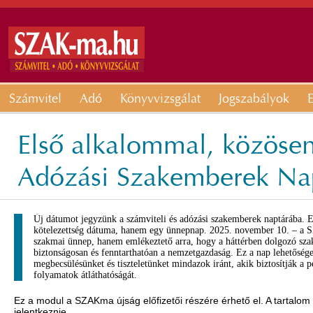
Számvitel
Adó
Könyvvizsgálat
Jogszabályok
E
Első alkalommal, közösen
Adózási Szakemberek Na
Új dátumot jegyzünk a számviteli és adózási szakemberek naptárába. E
kötelezettség dátuma, hanem egy ünnepnap. 2025. november 10. – a
szakmai ünnep, hanem emlékeztető arra, hogy a háttérben dolgozó s
biztonságosan és fenntarthatóan a nemzetgazdaság. Ez a nap lehetősége
megbecsülésünket és tiszteletünket mindazok iránt, akik biztosítják a pé
folyamatok átláthatóságát.
Ez a modul a SZAKma újság előfizetői részére érhető el. A tartalom
jelentkeznie.