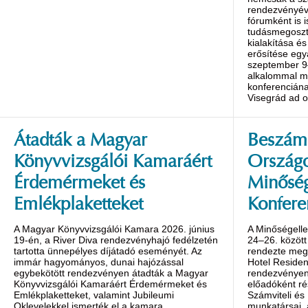
rendezvényév
fórumként is 
tudásmegoszt
kialakítása é
erősítése egy
szeptember 9
alkalommal m
konferenciána
Visegrád ad o
Átadták a Magyar
Beszámo
Könyvvizsgálói Kamaráért
Ország
Érdemérmeket és
Minőség
Emlékplaketteket
Konfere
A Magyar Könyvvizsgálói Kamara 2026. június
A Minőségelle
19-én, a River Diva rendezvényhajó fedélzetén
24–26. között
tartotta ünnepélyes díjátadó eseményét. Az
rendezte meg 
immár hagyományos, dunai hajózással
Hotel Reside
egybekötött rendezvényen átadták a Magyar
rendezvényen 
Könyvvizsgálói Kamaráért Érdemérmeket és
előadóként ré
Emlékplaketteket, valamint Jubileumi
Számviteli és
Oklevelekkel ismerték el a kamara
munkatársai,