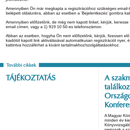
Amennyiben Ön már megkapta a regisztrációhoz szükséges email-t, 
belépett oldalunkra, abban az esetben a ’Bejelentkezés’ gombra ka
Amennyiben előfizetőnk, de még nem kapott linket, kérjük, keresse
email címen, vagy a 1) 919 10 50-es telefonszámon.
Abban az esetben, hogyha Ön nem előfizetőnk, kérjük, fizessen elő 
kiadótól kapott link aktiválásával automatikusan regisztrációt nyer,
kattintva hozzáférhet a kívánt tartalmakhoz/szolgáltatásokhoz.
További cikkek
TÁJÉKOZTATÁS
A szakm
találko
Országo
Konfere
A Magyar Kön
minden év ki
Könyvvizsgáló
nemcsak a s