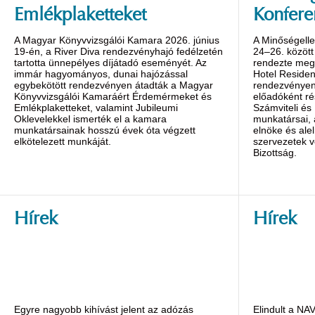
Emlékplaketteket
Konfere
A Magyar Könyvvizsgálói Kamara 2026. június
A Minőségelle
19-én, a River Diva rendezvényhajó fedélzetén
24–26. között
tartotta ünnepélyes díjátadó eseményét. Az
rendezte meg 
immár hagyományos, dunai hajózással
Hotel Reside
egybekötött rendezvényen átadták a Magyar
rendezvényen 
Könyvvizsgálói Kamaráért Érdemérmeket és
előadóként ré
Emlékplaketteket, valamint Jubileumi
Számviteli és
Oklevelekkel ismerték el a kamara
munkatársai,
munkatársainak hosszú évek óta végzett
elnöke és alel
elkötelezett munkáját.
szervezetek v
Bizottság.
Hírek
Hírek
Egyre nagyobb kihívást jelent az adózás
Elindult a NA