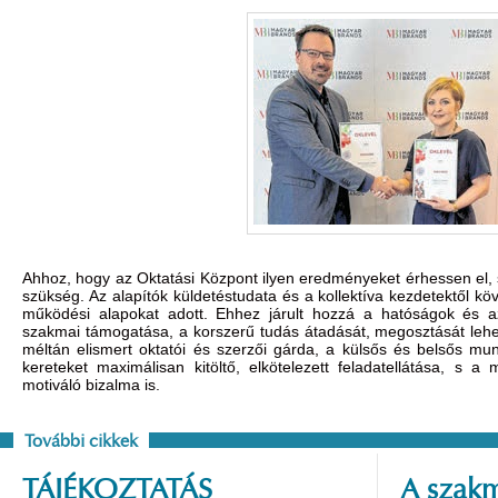
Ahhoz, hogy az Oktatási Központ ilyen eredményeket érhessen el, 
szükség. Az alapítók küldetéstudata és a kollektíva kezdetektől kö
működési alapokat adott. Ehhez járult hozzá a hatóságok és a
szakmai támogatása, a korszerű tudás átadását, megosztását lehet
méltán elismert oktatói és szerzői gárda, a külsős és belsős m
kereteket maximálisan kitöltő, elkötelezett feladatellátása, s a
motiváló bizalma is.
További cikkek
TÁJÉKOZTATÁS
A szakm