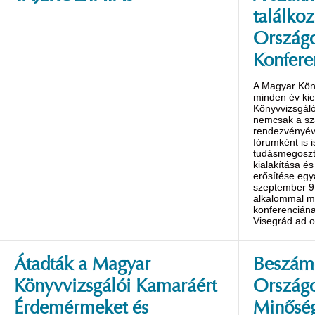
találko
Országo
Konfere
A Magyar Kön
minden év ki
Könyvvizsgáló
nemcsak a s
rendezvényév
fórumként is 
tudásmegoszt
kialakítása é
erősítése egy
szeptember 9
alkalommal m
konferenciána
Visegrád ad o
Átadták a Magyar
Beszámo
Könyvvizsgálói Kamaráért
Ország
Érdemérmeket és
Minőség