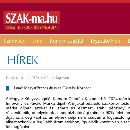
Számvitel
Adó
Könyvvizsgálat
Jogszabályok
E
HÍREK
Hunyor Erna
/ 2025. októberi lapszám
Ismét MagyarBrands díjas az Oktatási Központ
A Magyar Könyvvizsgálói Kamara Oktatási Központ Kft. 2024 után
Innovatív és Kiváló Márka díjait. A díjakat odaítélő szakértői testü
márka díjban azokat az ismert és elismert, stabil pénzügyi 
részesíthetik, amelyeknek a megbízhatósági ratingje 90% feletti 
díjat az a cég kaphat, amelynek célja nem csupán a fogyasztói ig
alkalmazkodik a legújabb áramlatokhoz, így elsők között van a te
fél megújulni.