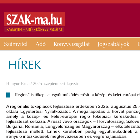
Számvitel
Adó
Könyvvizsgálat
Jogszabályok
E
HÍREK
Hunyor Erna
/ 2025. szeptemberi lapszám
Regionális tőkepiaci együttműködés erősíti a közép- és kelet-európai 
A regionális tőkepiacok fejlesztése érdekében 2025. augusztus 25.
oldalú Egyetértési Nyilatkozatot. A megállapodás a horvát pénz
amely a közép- és kelet-európai régió tőkepiaci kereskedési é
fejlesztését célozza. A részt vevő országok – Horvátország, Szlov
Bulgária, Románia, Lengyelország és Magyarország – elkötelezetts
fejlesztése mellett. Ennek keretében pedig együttműködnek a pi
irányuló intézkedések megtervezésében és végrehajtásában.