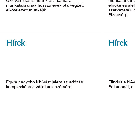
Oklevelekkel ismerték el a kamara
munkatársai,
munkatársainak hosszú évek óta végzett
elnöke és alel
elkötelezett munkáját.
szervezetek v
Bizottság.
Hírek
Hírek
Egyre nagyobb kihívást jelent az adózás
Elindult a NA
komplexitása a vállalatok számára
Balatonnál, a 