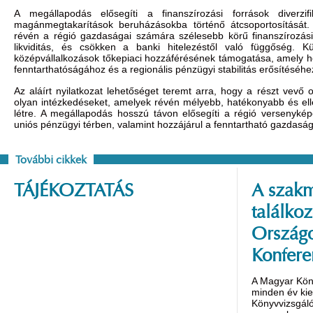
A megállapodás elősegíti a finanszírozási források diverzif
magánmegtakarítások beruházásokba történő átcsoportosítását. A
révén a régió gazdaságai számára szélesebb körű finanszírozási
likviditás, és csökken a banki hitelezéstől való függőség. 
középvállalkozások tőkepiaci hozzáférésének támogatása, amely 
fenntarthatóságához és a regionális pénzügyi stabilitás erősítéséhe
Az aláírt nyilatkozat lehetőséget teremt arra, hogy a részt vevő
olyan intézkedéseket, amelyek révén mélyebb, hatékonyabb és elle
létre. A megállapodás hosszú távon elősegíti a régió versenyké
uniós pénzügyi térben, valamint hozzájárul a fenntartható gazdaság
További cikkek
TÁJÉKOZTATÁS
A szakm
találko
Országo
Konfere
A Magyar Kön
minden év ki
Könyvvizsgáló