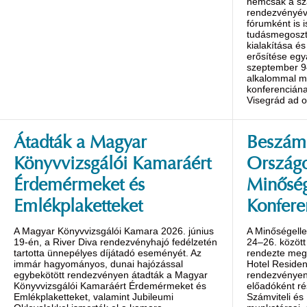
nemcsak a s
rendezvényév
fórumként is 
tudásmegoszt
kialakítása é
erősítése egy
szeptember 9
alkalommal m
konferenciána
Visegrád ad o
Átadták a Magyar
Beszámo
Könyvvizsgálói Kamaráért
Ország
Érdemérmeket és
Minőség
Emlékplaketteket
Konfere
A Magyar Könyvvizsgálói Kamara 2026. június
A Minőségelle
19-én, a River Diva rendezvényhajó fedélzetén
24–26. között
tartotta ünnepélyes díjátadó eseményét. Az
rendezte meg 
immár hagyományos, dunai hajózással
Hotel Reside
egybekötött rendezvényen átadták a Magyar
rendezvényen 
Könyvvizsgálói Kamaráért Érdemérmeket és
előadóként ré
Emlékplaketteket, valamint Jubileumi
Számviteli és