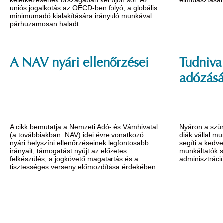
uniós jogalkotás az OECD-ben folyó, a globális
minimumadó kialakítására irányuló munkával
párhuzamosan haladt.
A NAV nyári ellenőrzései
Tudniva
adózásá
A cikk bemutatja a Nemzeti Adó- és Vámhivatal
Nyáron a szü
(a továbbiakban: NAV) idei évre vonatkozó
diák vállal m
nyári helyszíni ellenőrzéseinek legfontosabb
segíti a kedv
irányait, támogatást nyújt az előzetes
munkáltatók 
felkészülés, a jogkövető magatartás és a
adminisztráció
tisztességes verseny előmozdítása érdekében.