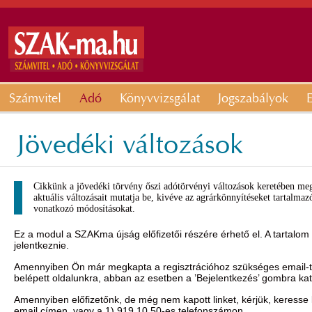
Számvitel
Adó
Könyvvizsgálat
Jogszabályok
E
Jövedéki változások
Cikkünk a jövedéki törvény őszi adótörvényi változások keretében megv
aktuális változásait mutatja be, kivéve az agrárkönnyítéseket tartalmaz
vonatkozó módosításokat.
Ez a modul a SZAKma újság előfizetői részére érhető el. A tartalom
jelentkeznie.
Amennyiben Ön már megkapta a regisztrációhoz szükséges email-t, 
belépett oldalunkra, abban az esetben a ’Bejelentkezés’ gombra ka
Amennyiben előfizetőnk, de még nem kapott linket, kérjük, keresse
email címen, vagy a 1) 919 10 50-es telefonszámon.