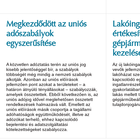
Megkezdődött az uniós
Lakóing
adószabályok
értékesí
egyszerűsítése
gépjárm
kezelés
A közvetlen adóztatás terén az uniós jog
Az új lakóing
kisebb jelentőséggel bír, a szabályok
vevők jellem
többségét még mindig a nemzeti szabályok
lakóházat sz
alkotják. Azonban az uniós előírások
kapcsolódó eg
jellemzően pont azokat a területeket – a
ingatlanrészek
határon átnyúló tényállásokat – szabályozzák,
gyakorlatában
amelyek összetettek. Ebből következően is, az
lakás mellett 
uniós adójog idővel meglehetősen összetett
gépjárműbeál
rendelkezések halmazává vált. Emellett az
tulajdonjogán
uniós előírások másik csoportja a tagállami
adóhatóságok együttműködését, illetve az
adózókat terhelő, ehhez kapcsolódó
bejelentési és adatszolgáltatási
kötelezettségeket szabályozza.