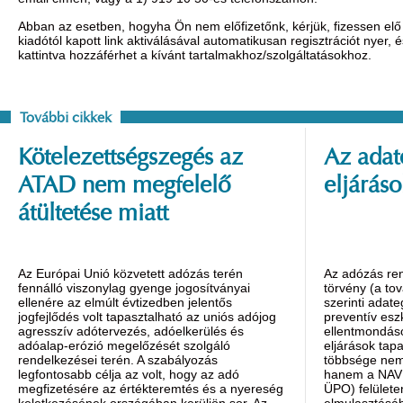
Abban az esetben, hogyha Ön nem előfizetőnk, kérjük, fizessen elő 
kiadótól kapott link aktiválásával automatikusan regisztrációt nyer,
kattintva hozzáférhet a kívánt tartalmakhoz/szolgáltatásokhoz.
További cikkek
Kötelezettségszegés az
Az adat
ATAD nem megfelelő
eljáráso
átültetése miatt
Az Európai Unió közvetett adózás terén
Az adózás ren
fennálló viszonylag gyenge jogosítványai
törvény (a tov
ellenére az elmúlt évtizedben jelentős
szerinti adat
jogfejlődés volt tapasztalható az uniós adójog
preventív esz
agresszív adótervezés, adóelkerülés és
ellentmondáso
adóalap-erózió megelőzését szolgáló
eljárások tapa
rendelkezései terén. A szabályozás
többsége nem 
legfontosabb célja az volt, hogy az adó
hanem a NAV Ü
megfizetésére az értékteremtés és a nyereség
ÜPO) felülete
keletkezésének országában kerüljön sor. Az
elmulasztásáh