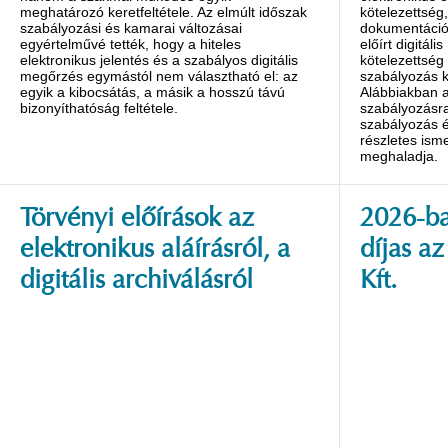
meghatározó keretfeltétele. Az elmúlt időszak
kötelezettség,
szabályozási és kamarai változásai
dokumentáció
egyértelművé tették, hogy a hiteles
előírt digitáli
elektronikus jelentés és a szabályos digitális
kötelezettség
megőrzés egymástól nem választható el: az
szabályozás k
egyik a kibocsátás, a másik a hosszú távú
Alábbiakban a
bizonyíthatóság feltétele.
szabályozásra
szabályozás é
részletes isme
meghaladja.
Törvényi előírások az
2026-ba
elektronikus aláírásról, a
díjas a
digitális archiválásról
Kft.