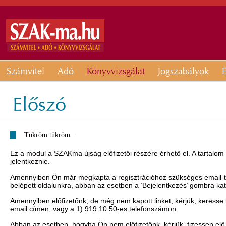
Számvitel
Adó
Könyvvizsgálat
Jogszabályok
E
Előszó
Tükröm tükröm…
Ez a modul a SZAKma újság előfizetői részére érhető el. A tartalom
jelentkeznie.
Amennyiben Ön már megkapta a regisztrációhoz szükséges email-t, 
belépett oldalunkra, abban az esetben a ’Bejelentkezés’ gombra ka
Amennyiben előfizetőnk, de még nem kapott linket, kérjük, keresse
email címen, vagy a 1) 919 10 50-es telefonszámon.
Abban az esetben, hogyha Ön nem előfizetőnk, kérjük, fizessen elő 