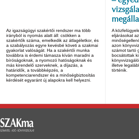
– egyed
vizsgála
megálla
Az igazságügyi szakértői rendszer ma több
A közfelügyel
irányból is nyomás alatt áll: csökken a
eljárásokat a
szakértők száma, emelkedik az átlagéletkor, és
minőségellenő
a szabályozás egyre kevésbé követi a szakmai
azon könyvviz
gyakorlat valóságát. Ha a szakértői munka
számot tartó
továbbra is érdemi támasza kíván maradni a
bocsátottak ki
bíróságoknak, a nyomozó hatóságoknak és
könyvvizsgáló
más kirendelő szerveknek, a díjazás, a
illetve legalá
határidők, a továbbképzés, a
történik.
kompetenciarendszer és a minőségbiztosítás
kérdését egyaránt új alapokra kell helyezni.