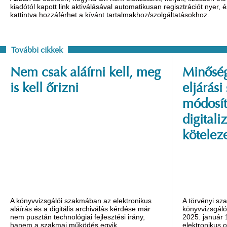
kiadótól kapott link aktiválásával automatikusan regisztrációt nyer,
kattintva hozzáférhet a kívánt tartalmakhoz/szolgáltatásokhoz.
További cikkek
Nem csak aláírni kell, meg
Minőség
is kell őrizni
eljárási
módosít
digitali
kötelez
A könyvvizsgálói szakmában az elektronikus
A törvényi sz
aláírás és a digitális archiválás kérdése már
könyvvizsgáló
nem pusztán technológiai fejlesztési irány,
2025. január 1
hanem a szakmai működés egyik
elektronikus ok