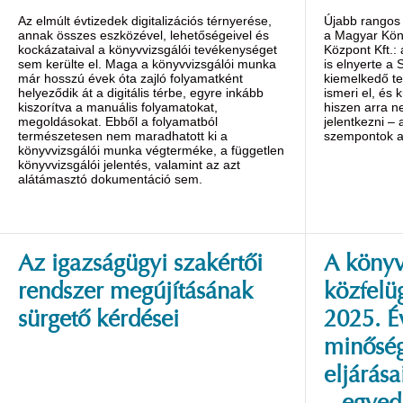
Az elmúlt évtizedek digitalizációs térnyerése,
Újabb rangos 
annak összes eszközével, lehetőségeivel és
a Magyar Kön
kockázataival a könyvvizsgálói tevékenységet
Központ Kft.:
sem kerülte el. Maga a könyvvizsgálói munka
is elnyerte a 
már hosszú évek óta zajló folyamatként
kiemelkedő te
helyeződik át a digitális térbe, egyre inkább
ismeri el, és 
kiszorítva a manuális folyamatokat,
hiszen arra n
megoldásokat. Ebből a folyamatból
jelentkezni – 
természetesen nem maradhatott ki a
szempontok al
könyvvizsgálói munka végterméke, a független
könyvvizsgálói jelentés, valamint az azt
alátámasztó dokumentáció sem.
Az igazságügyi szakértői
A könyv
rendszer megújításának
közfelü
sürgető kérdései
2025. É
minőség
eljárása