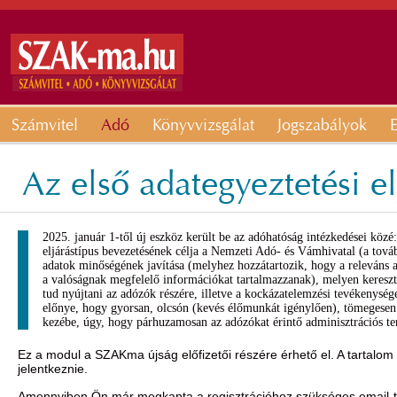
Számvitel
Adó
Könyvvizsgálat
Jogszabályok
E
Az első adategyeztetési el
2025. január 1-től új eszköz került be az adóhatóság intézkedései közé:
eljárástípus bevezetésének célja a Nemzeti Adó- és Vámhivatal (a tov
adatok minőségének javítása (melyhez hozzátartozik, hogy a releváns 
a valóságnak megfelelő információkat tartalmazzanak), melyen keresztü
tud nyújtani az adózók részére, illetve a kockázatelemzési tevékenysége
előnye, hogy gyorsan, olcsón (kevés élőmunkát igénylően), tömegesen
kezébe, úgy, hogy párhuzamosan az adózókat érintő adminisztrációs ter
Ez a modul a SZAKma újság előfizetői részére érhető el. A tartalom
jelentkeznie.
Amennyiben Ön már megkapta a regisztrációhoz szükséges email-t, 