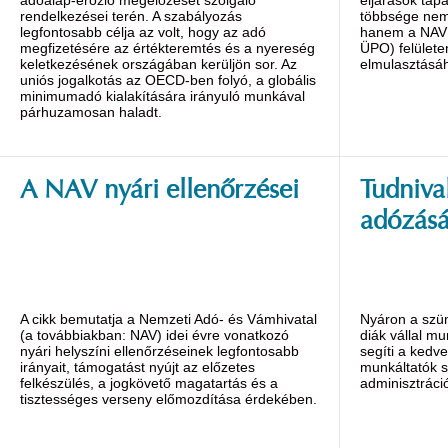
rendelkezései terén. A szabályozás
többsége nem 
legfontosabb célja az volt, hogy az adó
hanem a NAV Ü
megfizetésére az értékteremtés és a nyereség
ÜPO) felülete
keletkezésének országában kerüljön sor. Az
elmulasztásáh
uniós jogalkotás az OECD-ben folyó, a globális
minimumadó kialakítására irányuló munkával
párhuzamosan haladt.
A NAV nyári ellenőrzései
Tudniva
adózásá
A cikk bemutatja a Nemzeti Adó- és Vámhivatal
Nyáron a szü
(a továbbiakban: NAV) idei évre vonatkozó
diák vállal m
nyári helyszíni ellenőrzéseinek legfontosabb
segíti a kedv
irányait, támogatást nyújt az előzetes
munkáltatók 
felkészülés, a jogkövető magatartás és a
adminisztráció
tisztességes verseny előmozdítása érdekében.