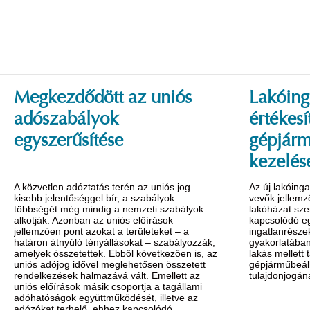
Megkezdődött az uniós
Lakóing
adószabályok
értékesí
egyszerűsítése
gépjárm
kezelés
A közvetlen adóztatás terén az uniós jog
Az új lakóing
kisebb jelentőséggel bír, a szabályok
vevők jellem
többségét még mindig a nemzeti szabályok
lakóházat sz
alkotják. Azonban az uniós előírások
kapcsolódó eg
jellemzően pont azokat a területeket – a
ingatlanrészek
határon átnyúló tényállásokat – szabályozzák,
gyakorlatában
amelyek összetettek. Ebből következően is, az
lakás mellett 
uniós adójog idővel meglehetősen összetett
gépjárműbeál
rendelkezések halmazává vált. Emellett az
tulajdonjogán
uniós előírások másik csoportja a tagállami
adóhatóságok együttműködését, illetve az
adózókat terhelő, ehhez kapcsolódó