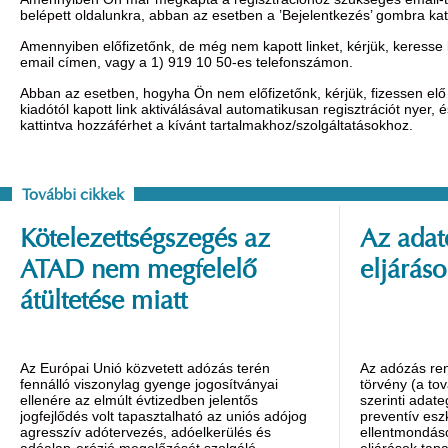
belépett oldalunkra, abban az esetben a ’Bejelentkezés’ gombra ka
Amennyiben előfizetőnk, de még nem kapott linket, kérjük, keresse
email címen, vagy a 1) 919 10 50-es telefonszámon.
Abban az esetben, hogyha Ön nem előfizetőnk, kérjük, fizessen elő 
kiadótól kapott link aktiválásával automatikusan regisztrációt nyer,
kattintva hozzáférhet a kívánt tartalmakhoz/szolgáltatásokhoz.
További cikkek
Kötelezettségszegés az
Az adat
ATAD nem megfelelő
eljáráso
átültetése miatt
Az Európai Unió közvetett adózás terén
Az adózás ren
fennálló viszonylag gyenge jogosítványai
törvény (a tov
ellenére az elmúlt évtizedben jelentős
szerinti adat
jogfejlődés volt tapasztalható az uniós adójog
preventív esz
agresszív adótervezés, adóelkerülés és
ellentmondáso
adóalap-erózió megelőzését szolgáló
eljárások tapa